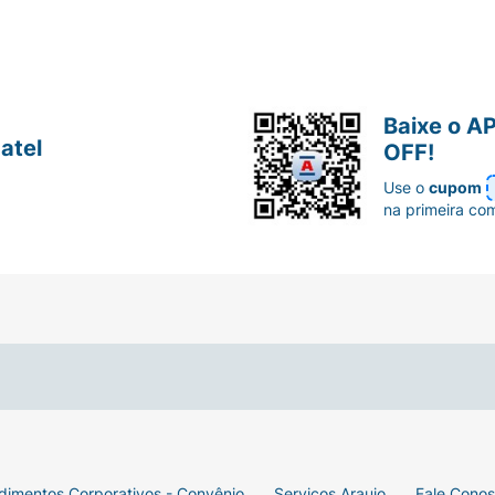
Baixe o A
atel
OFF!
Use o
cupom
na primeira co
dimentos Corporativos - Convênio
Serviços Araujo
Fale Cono