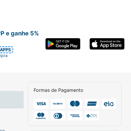
PP e ganhe 5%
APP5
mpra
Formas de Pagamento
sco