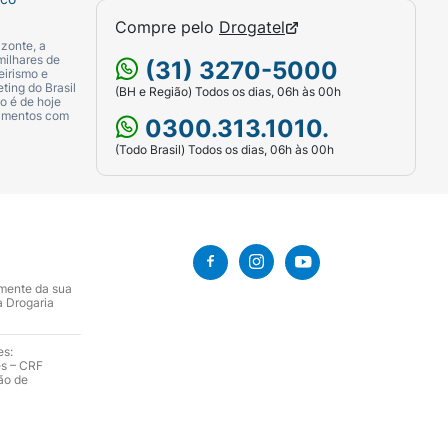
Compre pelo
Drogatel
zonte, a
milhares de
(31) 3270-5000
eirismo e
ting do Brasil
(BH e Região) Todos os dias, 06h às 00h
o é de hoje
camentos com
0300.313.1010.
(Todo Brasil) Todos os dias, 06h às 00h
amente da sua
a Drogaria
es:
es – CRF
ão de