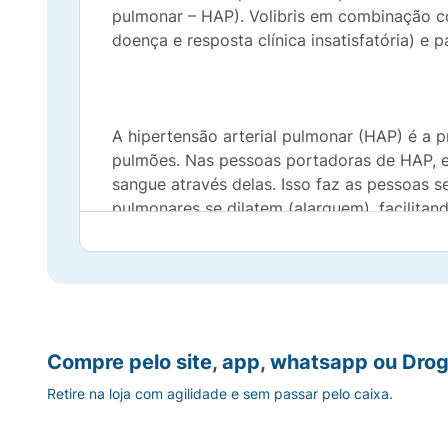
pulmonar – HAP). Volibris em combinação com
doença e resposta clínica insatisfatória) e p
A hipertensão arterial pulmonar (HAP) é a 
pulmões. Nas pessoas portadoras de HAP, es
sangue através delas. Isso faz as pessoas s
pulmonares se dilatem (alarguem), facilita
sanguínea nas artérias pulmonares e alívio 
Compre pelo site, app, whatsapp ou Drog
Retire na loja com agilidade e sem passar pelo caixa.