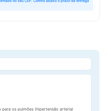
ormado no seu CEP. Confira abaixo o prazo de entrega
 para os pulmões (hipertensão arterial