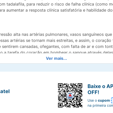
 tadalafila, para reduzir o risco de falha clínica (como 
ara aumentar a resposta clínica satisfatória e habilidade do
pressão alta nas artérias pulmonares, vasos sanguíneos qu
sas artérias se tornam mais estreitas, e assim, o coração
e sentirem cansadas, ofegantes, com falta de ar e com tontu
ndo a tarefa do coração em bombear o sangue através delas
Ver mais...
dos sintomas.
Baixe o A
atel
OFF!
Use o
cupom
na primeira co