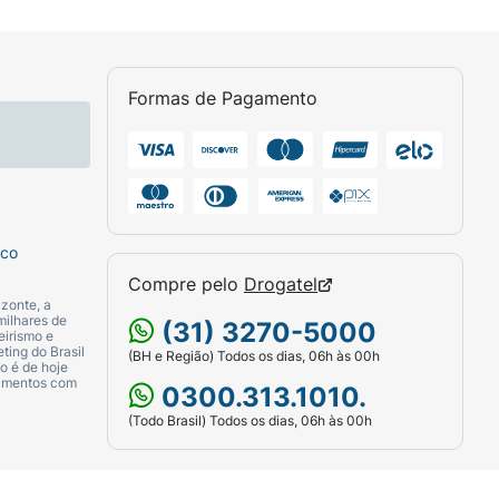
Formas de Pagamento
sco
Compre pelo
Drogatel
zonte, a
milhares de
(31) 3270-5000
eirismo e
ting do Brasil
(BH e Região) Todos os dias, 06h às 00h
o é de hoje
camentos com
0300.313.1010.
(Todo Brasil) Todos os dias, 06h às 00h