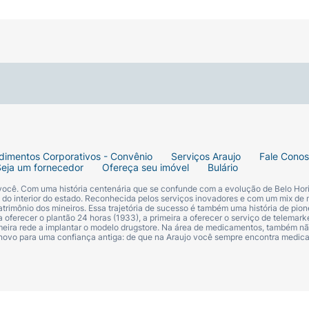
dimentos Corporativos - Convênio
Serviços Araujo
Fale Cono
Seja um fornecedor
Ofereça seu imóvel
Bulário
 você. Com uma história centenária que se confunde com a evolução de Belo Hori
s do interior do estado. Reconhecida pelos serviços inovadores e com um mix de 
trimônio dos mineiros. Essa trajetória de sucesso é também uma história de pion
 oferecer o plantão 24 horas (1933), a primeira a oferecer o serviço de telemarke
primeira rede a implantar o modelo drugstore. Na área de medicamentos, também nã
 novo para uma confiança antiga: de que na Araujo você sempre encontra medi