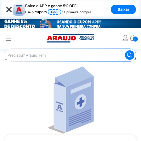
×
Baixe o APP e ganhe 5% OFF!
Baixar
cupom
Use o
APP5
na primeira compra
0
Araujo
Medicamentos
Remédio para o Estômago e Gastro