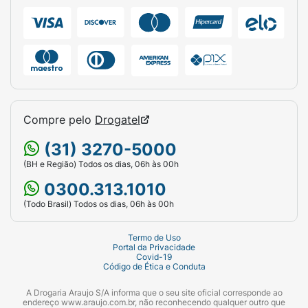
Vonau Flash 8mg é recomendado para
crianças acima de 11 anos. Já no caso da
dosagem de 4mg, a recomendação de uso é
para crianças acima de 2 anos de idade.
Geriatria (Idosos)
Compre pelo
Drogatel
Não é necessário ajustar a dose para
pacientes idosos, embora em pessoas com
(31) 3270-5000
mais de 75 anos, a depuração seja reduzida e
(BH e Região) Todos os dias, 06h às 00h
a meia-vida de eliminação aumente.
0300.313.1010
Quando não devo usar Vonau Flash
(Todo Brasil) Todos os dias, 06h às 00h
8mg?
Vonau Flash 8mg é contraindicado nas
Termo de Uso
Portal da Privacidade
seguintes condições:
Covid-19
Código de Ética e Conduta
Se for alérgico a qualquer um de seus
A Drogaria Araujo S/A informa que o seu site oficial corresponde ao
componentes;
endereço www.araujo.com.br, não reconhecendo qualquer outro que