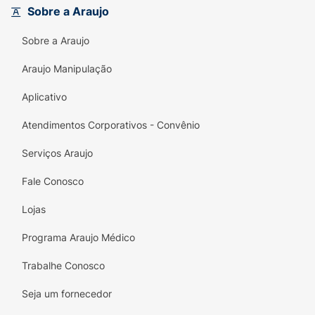
Sobre a Araujo
erupção avermelhada na pele;
Sobre a Araujo
Efeitos incomuns:
Araujo Manipulação
mal-estar;
Aplicativo
soluços; e
Atendimentos Corporativos - Convênio
diminuição dos batimentos do coração;
Serviços Araujo
Efeitos raros:
Fale Conosco
bolhas;
Lojas
descamação em grande parte da superfície
Programa Araujo Médico
corporal.
Trabalhe Conosco
Converse com o seu médico ao notar efeitos
indesejáveis durante o uso deste
Seja um fornecedor
medicamento.