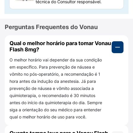
de morango e aspartamo.
técnica do Consultor responsável.
É importante estar atento a essas
substâncias, para garantir que você não
Perguntas Frequentes do Vonau
possui alergia a algum componente do
medicamento.
Qual o melhor horário para tomar Vonau
Como Vonau Flash funciona?
Flash 8mg?
Sua fórmula atua no organismo de modo a
O melhor horário vai depender da sua condição
evitar o mal-estar causado pela sensação de
em específico. Para prevenção de náusea e
enjoo, fazendo com que o paciente recupere
vômito no pós-operatório, a recomendação é 1
seu estado de saúde original.
hora antes da indução da anestesia. Já para
prevenção de náusea e vômito associada a
Como tomar Vonau Flash 8mg?
quimioterapia, o recomendado é 30 minutos
Você deve remover o comprimido de Vonau
antes do início da quimioterapia do dia. Sempre
Flash 8mg da embalagem, com as mãos
siga a orientação do seu médico para entender
secas, e colocar imediatamente na ponta da
qual o melhor horário de uso para você.
língua para que este se dissolva em
segundos, engolido com saliva. Não é