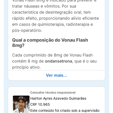
Vonau Flash 8mg é indicado para prevenir e
tratar náuseas e vômitos. Por sua
característica de desintegração oral, tem
rápido efeito, proporcionando alívio eficiente
em casos de quimioterapia, radioterapia e
pós-operatório.
Qual a composição do Vonau Flash
8mg?
Cada comprimido de 8mg de Vonau Flash
contém 8 mg de
ondansetrona
, que é o seu
princípio ativo.
Ver mais...
O comprimido possui outros componentes em
sua composição, que ajudam a dar
estabilidade à fórmula, chamados de
Consultor técnico responsável:
excipientes. Eles são: manitol, celulose
Hairton Ayres Azevedo Guimarães
microcristalina, crospovidona, estearato de
CRF 10.965
magnésio, dióxido de silício coloidal, aroma
Este conteúdo foi criado sob a supervisão