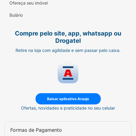
Ofereça seu imóvel
Advertências de uso
Bulário
Antes de utilizar o Vonau Flash, é importante
conhecer algumas advertências de uso para
grupos específicos:
Compre pelo site, app, whatsapp ou
Drogatel
Gravidez
Retire na loja com agilidade e sem passar pelo caixa.
Vonau Flash não deve ser utilizado por
mulheres grávidas sem orientação médica ou
do cirurgião-dentista. Por isso, converse com
um profissional antes de iniciar o tratamento.
Lactação
Baixar aplicativo Araujo
É preciso ter cautela ao utilizar ondansetrona
em mulheres que estão amamentando, por
Ofertas, novidades e praticidade no seu celular
isso, nunca utilize o medicamento sem
orientação de um médico.
Formas de Pagamento
Pediatria