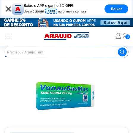
×
Baixe o APP e ganhe 5% OFF!
Baixar
cupom
Use o
APP5
na primeira compra
0
Araujo
Medicamentos
Remédio para o Estômago e Gastro