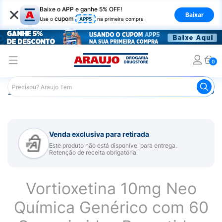
×
Baixe o APP e ganhe 5% OFF!
Baixar
cupom
Use o
APP5
na primeira compra
0
Araujo
Medicamentos
Remédio para Sistema Nervoso Ce
Venda exclusiva para retirada
Este produto não está disponível para entrega.
Retenção de receita obrigatória.
Vortioxetina 10mg Neo
Química Genérico com 60