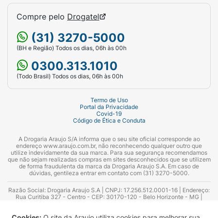
Compre pelo
Drogatel
(31) 3270-5000
(BH e Região) Todos os dias, 06h às 00h
0300.313.1010
(Todo Brasil) Todos os dias, 06h às 00h
Termo de Uso
Portal da Privacidade
Covid-19
Código de Ética e Conduta
A Drogaria Araujo S/A informa que o seu site oficial corresponde ao
endereço www.araujo.com.br, não reconhecendo qualquer outro que
utilize indevidamente da sua marca. Para sua segurança recomendamos
que não sejam realizadas compras em sites desconhecidos que se utilizem
de forma fraudulenta da marca da Drogaria Araujo S.A. Em caso de
dúvidas, gentileza entrar em contato com (31) 3270-5000.
Razão Social: Drogaria Araujo S.A | CNPJ: 17.256.512.0001-16 | Endereço:
Rua Curitiba 327 - Centro - CEP: 30170-120 - Belo Horizonte - MG |
Telefones: 0300.313.1010 e (31) 3270-5000 Horário de funcionamento -
06:00h às 00:00h | Consultores técnicos responsáveis: Hairton Ayres
Cookies:
O site da Araujo utiliza cookies para melhorar sua
Azevedo Guimarães – CRF 10.965 | Yasmin Silva Alvarenga – CRF 52.584 -