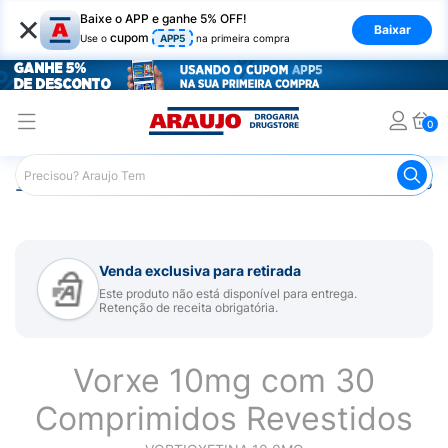
×
Baixe o APP e ganhe 5% OFF!
Baixar
cupom
Use o
APP5
na primeira compra
0
Araujo
Medicamentos
Remédio para Sistema Nervoso Ce
Venda exclusiva para retirada
Este produto não está disponível para entrega.
Retenção de receita obrigatória.
Vorxe 10mg com 30
Comprimidos Revestidos