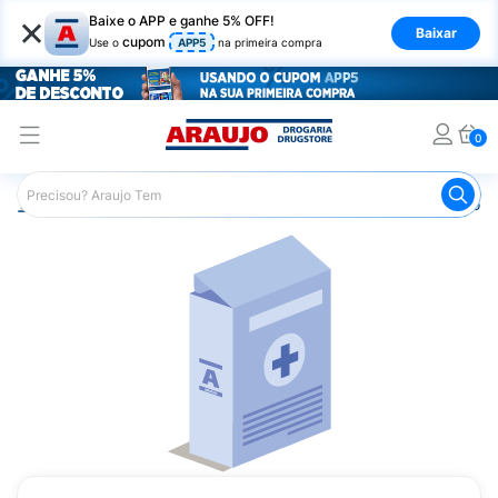
×
Baixe o APP e ganhe 5% OFF!
Baixar
cupom
Use o
APP5
na primeira compra
0
Araujo
Medicamentos
Remédio para Sistema Nervoso Ce