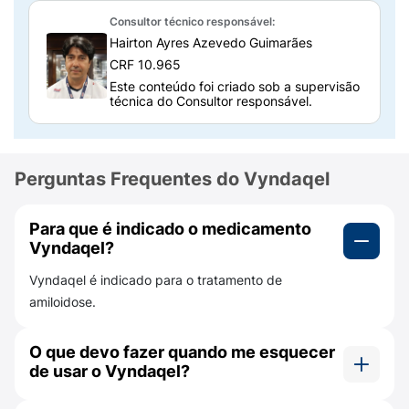
A dose de 80 mg diária é indicada no
Consultor técnico responsável:
tratamento de amiloidose em pacientes com
Hairton Ayres Azevedo Guimarães
cardiomiopatia de tipo selvagem ou
CRF 10.965
hereditária com o objetivo de reduzir a
Este conteúdo foi criado sob a supervisão
mortalidade.
técnica do Consultor responsável.
Como o Vyndaqel funciona?
A amiloidose é causada pela quebra da
Perguntas Frequentes do Vyndaqel
transtirretina (proteína do fígado), formando
a amiloide. Esta proteína se acumula nos
Para que é indicado o medicamento
nervos e causa a Polineuropatia Amiloidótica
Vyndaqel?
Familiar (sintomas neurológicos) ou se
acumula no coração e causa a Amiloidose
Vyndaqel é indicado para o tratamento de
Cardíaca (sintomas cardiovasculares).
amiloidose.
Esta medicação tem o poder de impedir a
O que devo fazer quando me esquecer
quebra da transtirretina, retardando o
de usar o Vyndaqel?
desenvolvimento da doença.
Se por ventura, você se esquecer de uma dose,