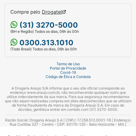
Pacientes em tratamento para
ATTR-CM
Compre pelo
Drogatel
(forma cardíaca) também relataram diarreia
como um efeito colateral comum, ocorrido
(31) 3270-5000
em mais de 1% dos casos.
(BH e Região) Todos os dias, 06h às 00h
Por ser um medicamento recém-introduzido
0300.313.1010
no mercado brasileiro, podem surgir outros
(Todo Brasil) Todos os dias, 06h às 00h
efeitos colaterais além dos mencionados.
Caso isso aconteça, informe imediatamente
Termo de Uso
seu médico e a empresa responsável pelo
Portal da Privacidade
Covid-19
medicamento.
Código de Ética e Conduta
Quais as contraindicações de
A Drogaria Araujo S/A informa que o seu site oficial corresponde ao
endereço www.araujo.com.br, não reconhecendo qualquer outro que
Vyndaqel?
utilize indevidamente da sua marca. Para sua segurança recomendamos
que não sejam realizadas compras em sites desconhecidos que se utilizem
Caso tenha alergia a qualquer dos
de forma fraudulenta da marca da Drogaria Araujo S.A. Em caso de
dúvidas, gentileza entrar em contato com (31) 3270-5000.
componentes do Vyndaqel 20 mg, não faça
uso deste medicamento.
Este medicamento
Razão Social: Drogaria Araujo S.A | CNPJ: 17.256.512.0001-16 | Endereço:
Rua Curitiba 327 - Centro - CEP: 30170-120 - Belo Horizonte - MG |
também não é recomendado para pessoas
Telefones: 0300.313.1010 e (31) 3270-5000 Horário de funcionamento -
06:00h às 00:00h | Consultores técnicos responsáveis: Hairton Ayres
grávidas ou amamentando.