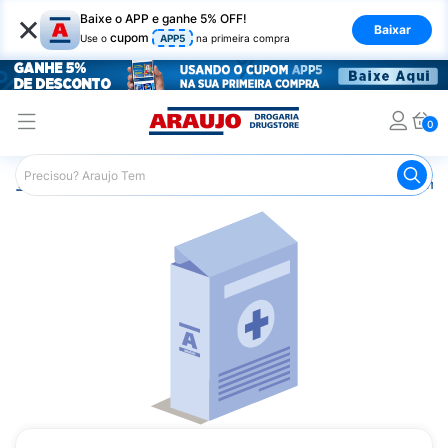
×
Baixe o APP e ganhe 5% OFF!
Baixar
cupom
Use o
APP5
na primeira compra
0
Araujo
Medicamentos
Remédios Cardiológicos
Reméd