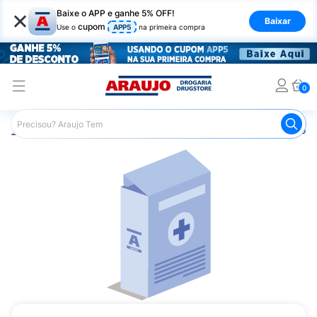
×
Baixe o APP e ganhe 5% OFF!
Baixar
cupom
Use o
APP5
na primeira compra
0
Araujo
Medicamentos
Remédio para Sistema Nervoso Ce