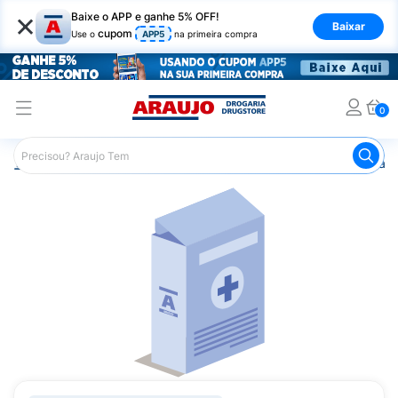
×
Baixe o APP e ganhe 5% OFF!
Baixar
cupom
Use o
APP5
na primeira compra
0
Araujo
Medicamentos
Remédio para o Sistema Circulató