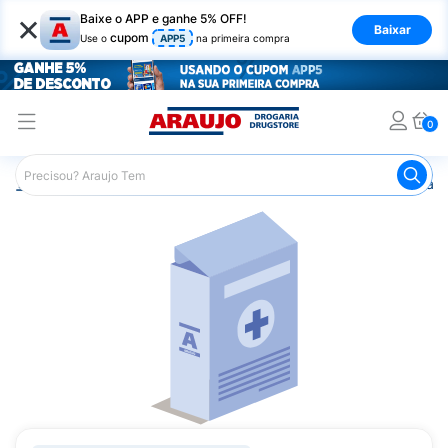
×
Baixe o APP e ganhe 5% OFF!
Baixar
cupom
Use o
APP5
na primeira compra
0
Araujo
Medicamentos
Remédio para o Sistema Circulató