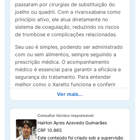
passaram por cirurgias de substituição do
joelho ou quadril. Com a rivaroxabana como
princípio ativo, ele atua diretamente no
sistema de coagulação, reduzindo os riscos
de trombose e complicações relacionadas.
Seu uso é simples, podendo ser administrado
com ou sem alimentos, sempre seguindo a
prescrição médica. O acompanhamento
médico é essencial para garantir a eficácia e
segurança do tratamento. Para entender
melhor como o Xarelto funciona e conferir
dicas sobre seu uso, continue lendo:
Ver mais...
Para que serve Xarelto?
O Xarelto 10mg é indicado para pacientes
Consultor técnico responsável:
Hairton Ayres Azevedo Guimarães
adultos que passaram por cirurgias de
CRF 10.965
substituição do joelho ou quadril, ajudando a
Este conteúdo foi criado sob a supervisão
prevenir a formação de coágulos sanguíneos