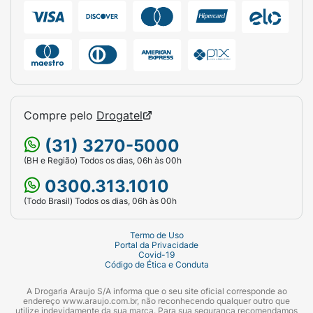
como sangramentos prolongados, urina
escura, fezes com coloração avermelhada ou
fraqueza acentuada, é recomendado buscar
orientação médica imediatamente.
Quem não pode usar o Xarelto 10mg?
O Xarelto 10mg não deve ser utilizado por
Compre pelo
Drogatel
pacientes com alergia à rivaroxabana ou a
qualquer componente do medicamento. Além
(31) 3270-5000
disso, ele é contraindicado para aqueles que
(BH e Região) Todos os dias, 06h às 00h
apresentam sangramentos ativos ou
0300.313.1010
condições graves de fígado associadas à
(Todo Brasil) Todos os dias, 06h às 00h
coagulação.
Pacientes grávidas, lactantes ou com
Termo de Uso
Portal da Privacidade
histórico de doenças como úlceras ativas,
Covid-19
Código de Ética e Conduta
pressão arterial muito alta sem controle ou
problemas renais severos devem informar seu
A Drogaria Araujo S/A informa que o seu site oficial corresponde ao
endereço www.araujo.com.br, não reconhecendo qualquer outro que
médico antes de iniciar o uso.
utilize indevidamente da sua marca. Para sua segurança recomendamos