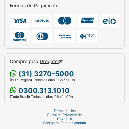
Formas de Pagamento
quais impedem a formação do trombo, ou
seja, impedem a coagulação do sangue no
interior do vaso sanguíneo. Xarelto
(rivaroxabana) age inibindo a ação do fator
de coagulação Xa (elemento necessário para
a formação do coágulo) e reduz assim a
tendência do sangue formar coágulos.
Adicionalmente, seu médico lhe prescreverá
Compre pelo
Drogatel
ácido acetilsalicílico.
(31) 3270-5000
3. QUANDO NÃO DEVO USAR ESTE
(BH e Região) Todos os dias, 06h às 00h
MEDICAMENTO?Não tome Xarelto
0300.313.1010
(rivaroxabana):
(Todo Brasil) Todos os dias, 06h às 00h
- Se você for alérgico à rivaroxabana ou a
qualquer outro componente deste
Termo de Uso
Portal da Privacidade
medicamento(listados no início da bula);
Covid-19
Código de Ética e Conduta
- Se você estiver sangrando excessivamente;