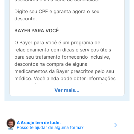
Digite seu CPF e garanta agora o seu
desconto.
BAYER PARA VOCÊ
O Bayer para Você é um programa de
relacionamento com dicas e serviços úteis
para seu tratamento fornecendo inclusive,
descontos na compra de alguns
medicamentos da Bayer prescritos pelo seu
médico. Você ainda pode obter informações
sobre saúde e qualidade de vida. Confira!
Ver mais...
XARELTO
Princípio Ativo:
rivaroxabana
APRESENTAÇÕES:
Xarelto (rivaroxabana) é
A Araujo tem de tudo.
Posso te ajudar de alguma forma?
apresentado na forma de comprimidos