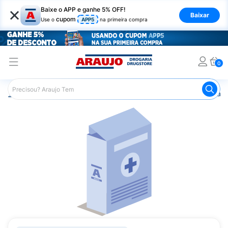
×
Baixe o APP e ganhe 5% OFF!
Baixar
cupom
Use o
APP5
na primeira compra
0
Araujo
Medicamentos
Remédio para o Sistema Circulató