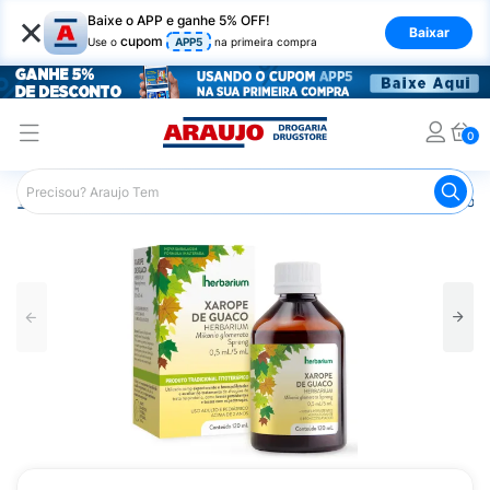
×
Baixe o APP e ganhe 5% OFF!
Baixar
cupom
Use o
APP5
na primeira compra
0
Araujo
Medicamentos
Remédio para Gripe e Resfriado