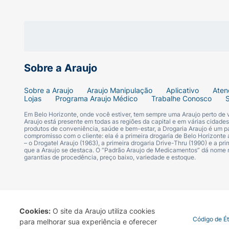
Sobre a Araujo
Sobre a Araujo
Araujo Manipulação
Aplicativo
Aten
Lojas
Programa Araujo Médico
Trabalhe Conosco
Em Belo Horizonte, onde você estiver, tem sempre uma Araujo perto de
Araujo está presente em todas as regiões da capital e em várias cidade
produtos de conveniência, saúde e bem-estar, a Drogaria Araujo é um pa
compromisso com o cliente: ela é a primeira drogaria de Belo Horizonte a
– o Drogatel Araujo (1963), a primeira drogaria Drive-Thru (1990) e a 
que a Araujo se destaca. O “Padrão Araujo de Medicamentos” dá nome
garantias de procedência, preço baixo, variedade e estoque.
Cookies:
O site da Araujo utiliza cookies
Termo de Uso
Portal da Privacidade
Covid-19
Código de É
para melhorar sua experiência e oferecer