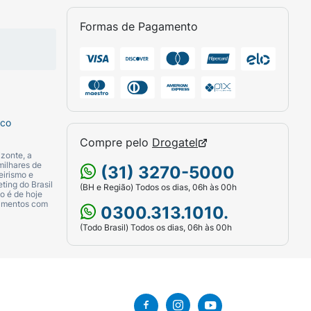
Formas de Pagamento
sco
Compre pelo
Drogatel
zonte, a
milhares de
(31) 3270-5000
eirismo e
ting do Brasil
(BH e Região) Todos os dias, 06h às 00h
o é de hoje
camentos com
0300.313.1010.
(Todo Brasil) Todos os dias, 06h às 00h