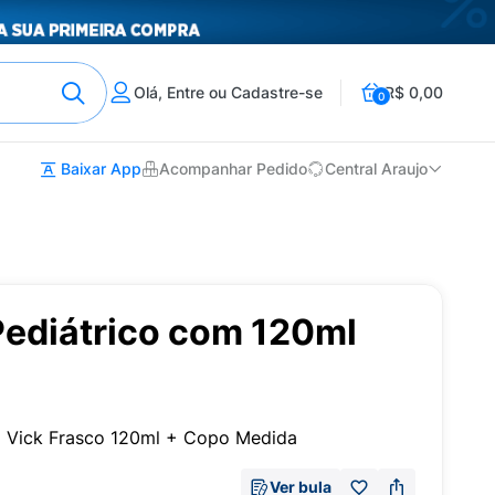
Olá, Entre ou Cadastre-se
R$ 0,00
0
Baixar App
Acompanhar Pedido
Central Araujo
Pediátrico com 120ml
l Vick Frasco 120ml + Copo Medida
Ver bula