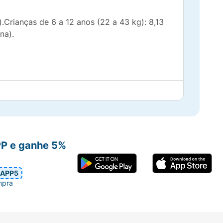
.Crianças de 6 a 12 anos (22 a 43 kg): 8,13
na).
PP e ganhe 5%
APP5
mpra