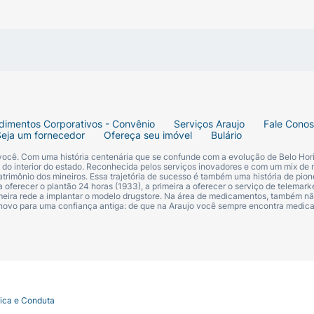
dimentos Corporativos - Convênio
Serviços Araujo
Fale Cono
Seja um fornecedor
Ofereça seu imóvel
Bulário
 você. Com uma história centenária que se confunde com a evolução de Belo Hori
s do interior do estado. Reconhecida pelos serviços inovadores e com um mix de 
trimônio dos mineiros. Essa trajetória de sucesso é também uma história de pion
 oferecer o plantão 24 horas (1933), a primeira a oferecer o serviço de telemarke
primeira rede a implantar o modelo drugstore. Na área de medicamentos, também nã
 novo para uma confiança antiga: de que na Araujo você sempre encontra medi
tica e Conduta