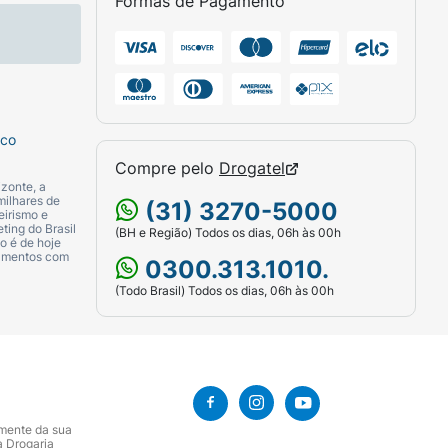
Formas de Pagamento
sco
Compre pelo
Drogatel
zonte, a
milhares de
(31) 3270-5000
eirismo e
ting do Brasil
(BH e Região) Todos os dias, 06h às 00h
o é de hoje
camentos com
0300.313.1010.
(Todo Brasil) Todos os dias, 06h às 00h
amente da sua
a Drogaria