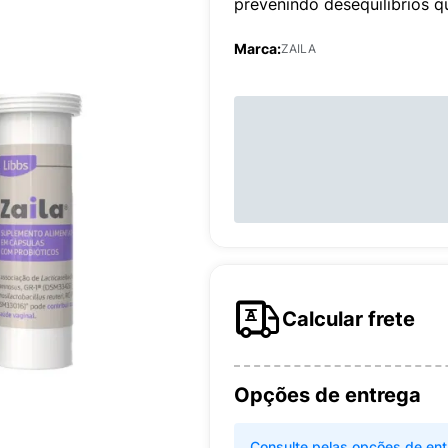
prevenindo desequilíbrios 
Marca:
ZAILA
Calcular frete
Opções de entrega
Consulte pelas opções de ent