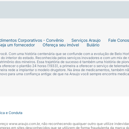
dimentos Corporativos - Convênio
Serviços Araujo
Fale Cono
Seja um fornecedor
Ofereça seu imóvel
Bulário
 você. Com uma história centenária que se confunde com a evolução de Belo Hori
s do interior do estado. Reconhecida pelos serviços inovadores e com um mix de 
trimônio dos mineiros. Essa trajetória de sucesso é também uma história de pion
 oferecer o plantão 24 horas (1933), a primeira a oferecer o serviço de telemarke
primeira rede a implantar o modelo drugstore. Na área de medicamentos, também nã
 novo para uma confiança antiga: de que na Araujo você sempre encontra medi
tica e Conduta
ndereço www.araujo.com.br, não reconhecendo qualquer outro que utilize indevid
pras em sites desconhecidos que se utilizem de forma fraudulenta da marca d