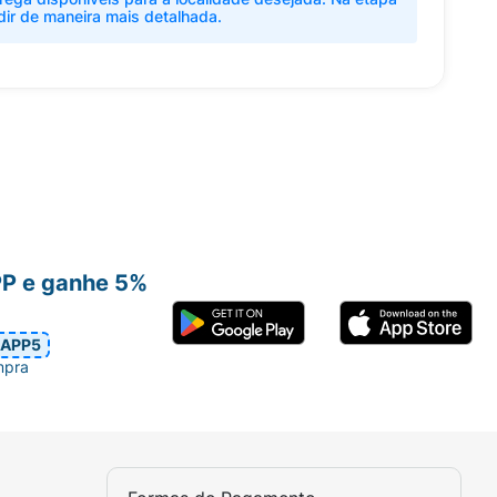
dir de maneira mais detalhada.
PP e ganhe 5%
APP5
mpra