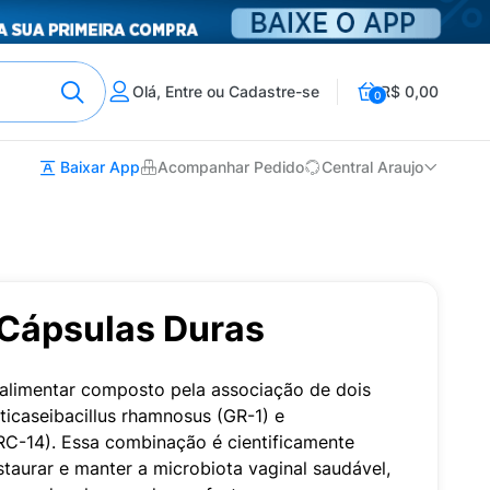
Olá, Entre ou Cadastre-se
R$ 0,00
0
Baixar App
Acompanhar Pedido
Central Araujo
 Cápsulas Duras
alimentar composto pela associação de dois
cticaseibacillus rhamnosus (GR-1) e
 (RC-14). Essa combinação é cientificamente
staurar e manter a microbiota vaginal saudável,