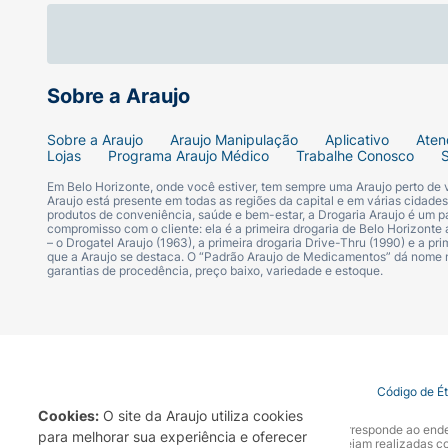
Sobre a Araujo
Sobre a Araujo
Araujo Manipulação
Aplicativo
Aten
Lojas
Programa Araujo Médico
Trabalhe Conosco
Em Belo Horizonte, onde você estiver, tem sempre uma Araujo perto de
Araujo está presente em todas as regiões da capital e em várias cidade
produtos de conveniência, saúde e bem-estar, a Drogaria Araujo é um pa
compromisso com o cliente: ela é a primeira drogaria de Belo Horizonte a
– o Drogatel Araujo (1963), a primeira drogaria Drive-Thru (1990) e a 
que a Araujo se destaca. O “Padrão Araujo de Medicamentos” dá nome
garantias de procedência, preço baixo, variedade e estoque.
Termo de Uso
Portal da Privacidade
Covid-19
Código de É
Cookies:
O site da Araujo utiliza cookies
A Drogaria Araujo S/A informa que o seu site oficial corresponde ao e
para melhorar sua experiência e oferecer
marca. Para sua segurança recomendamos que não sejam realizadas com