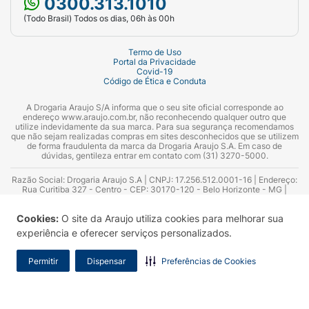
0300.313.1010
(Todo Brasil) Todos os dias, 06h às 00h
Termo de Uso
Portal da Privacidade
Covid-19
Código de Ética e Conduta
A Drogaria Araujo S/A informa que o seu site oficial corresponde ao
endereço www.araujo.com.br, não reconhecendo qualquer outro que
utilize indevidamente da sua marca. Para sua segurança recomendamos
que não sejam realizadas compras em sites desconhecidos que se utilizem
de forma fraudulenta da marca da Drogaria Araujo S.A. Em caso de
dúvidas, gentileza entrar em contato com (31) 3270-5000.
Razão Social: Drogaria Araujo S.A | CNPJ: 17.256.512.0001-16 | Endereço:
Rua Curitiba 327 - Centro - CEP: 30170-120 - Belo Horizonte - MG |
Telefones: 0300.313.1010 e (31) 3270-5000 Horário de funcionamento -
06:00h às 00:00h | Consultores técnicos responsáveis: Hairton Ayres
Cookies:
O site da Araujo utiliza cookies para melhorar sua
Azevedo Guimarães – CRF 10.965 | Yasmin Silva Alvarenga – CRF 52.584 -
Consultor substituto: Thiago Aguiar Pinheiro - CRF Nº 13.748. Alvará
experiência e oferecer serviços personalizados.
Sanitário: 2025020713 | Autorização de Funcionamento da Empresa (AFE):
7.16355-1
Permitir
Dispensar
Preferências de Cookies