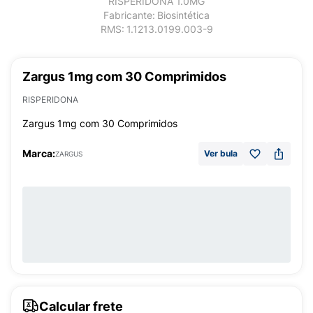
RISPERIDONA 1.0MG
Fabricante:
Biosintética
RMS:
1.1213.0199.003-9
Zargus 1mg com 30 Comprimidos
RISPERIDONA
Zargus 1mg com 30 Comprimidos
Marca:
Ver bula
ZARGUS
Calcular frete