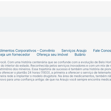
dimentos Corporativos - Convênio
Serviços Araujo
Fale Cono
Seja um fornecedor
Ofereça seu imóvel
Bulário
 você. Com uma história centenária que se confunde com a evolução de Belo Hori
s do interior do estado. Reconhecida pelos serviços inovadores e com um mix de 
trimônio dos mineiros. Essa trajetória de sucesso é também uma história de pion
 oferecer o plantão 24 horas (1933), a primeira a oferecer o serviço de telemarke
primeira rede a implantar o modelo drugstore. Na área de medicamentos, também nã
 novo para uma confiança antiga: de que na Araujo você sempre encontra medi