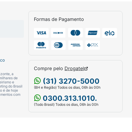
Formas de Pagamento
sco
Compre pelo
Drogatel
zonte, a
milhares de
(31) 3270-5000
eirismo e
ting do Brasil
(BH e Região) Todos os dias, 06h às 00h
o é de hoje
camentos com
0300.313.1010.
(Todo Brasil) Todos os dias, 06h às 00h