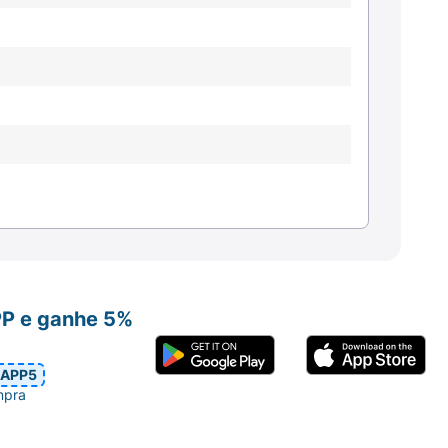
PP e ganhe 5%
APP5
mpra