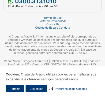
0300.313.1010
(Todo Brasil) Todos os dias, 06h às 00h
Termo de Uso
Portal da Privacidade
Covid-19
Código de Ética e Conduta
A Drogaria Araujo S/A informa que o seu site oficial corresponde ao
endereço www.araujo.com.br, não reconhecendo qualquer outro que
utilize indevidamente da sua marca. Para sua segurança recomendamos
que não sejam realizadas compras em sites desconhecidos que se utilizem
de forma fraudulenta da marca da Drogaria Araujo S.A. Em caso de
dúvidas, gentileza entrar em contato com (31) 3270-5000.
Razão Social: Drogaria Araujo S.A | CNPJ: 17.256.512.0001-16 | Endereço:
Rua Curitiba 327 - Centro - CEP: 30170-120 - Belo Horizonte - MG |
Telefones: 0300.313.1010 e (31) 3270-5000 Horário de funcionamento -
06:00h às 00:00h | Consultores técnicos responsáveis: Hairton Ayres
Cookies:
O site da Araujo utiliza cookies para melhorar sua
Azevedo Guimarães – CRF 10.965 | Yasmin Silva Alvarenga – CRF 52.584 -
Consultor substituto: Thiago Aguiar Pinheiro - CRF Nº 13.748. Alvará
experiência e oferecer serviços personalizados.
Sanitário: 2025020713 | Autorização de Funcionamento da Empresa (AFE):
7.16355-1
Permitir
Dispensar
Preferências de Cookies