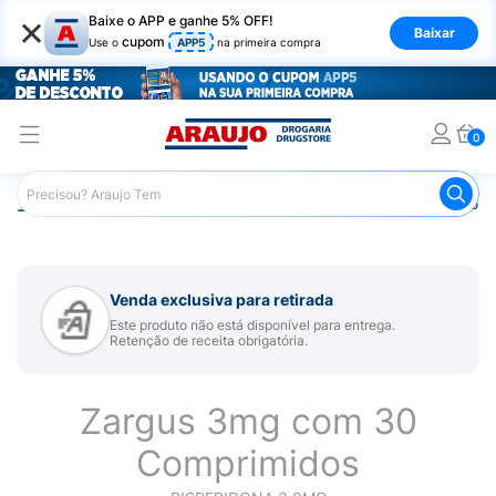
×
Baixe o APP e ganhe 5% OFF!
Baixar
cupom
Use o
APP5
na primeira compra
0
Araujo
Medicamentos
Remédio para Sistema Nervoso Ce
Venda exclusiva para retirada
Este produto não está disponível para entrega.
Retenção de receita obrigatória.
Zargus 3mg com 30
Comprimidos