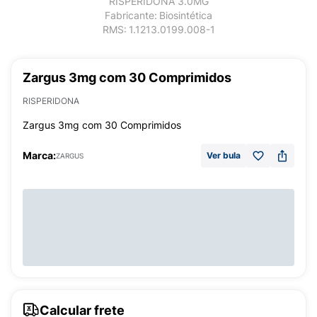
RISPERIDONA 3.0MG
Fabricante:
Biosintética
RMS:
1.1213.0199.008-1
Zargus 3mg com 30 Comprimidos
RISPERIDONA
Zargus 3mg com 30 Comprimidos
Marca:
Ver bula
ZARGUS
Calcular frete