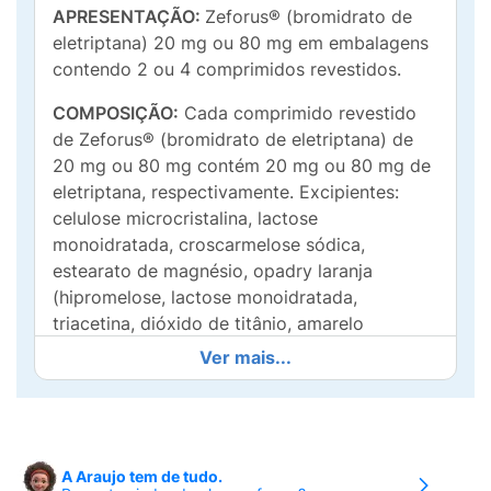
APRESENTAÇÃO:
Zeforus® (bromidrato de
eletriptana) 20 mg ou 80 mg em embalagens
contendo 2 ou 4 comprimidos revestidos.
COMPOSIÇÃO:
Cada comprimido revestido
de Zeforus® (bromidrato de eletriptana) de
20 mg ou 80 mg contém 20 mg ou 80 mg de
eletriptana, respectivamente. Excipientes:
celulose microcristalina, lactose
monoidratada, croscarmelose sódica,
estearato de magnésio, opadry laranja
(hipromelose, lactose monoidratada,
triacetina, dióxido de titânio, amarelo
crepúsculo, laca de alumínio) e opadry
Ver mais...
transparente (hipromelose, triacetina).
COMO FUNCIONA:
Zeforus® (bromidrato de
eletriptana) contém eletriptana, que pertence
ao grupo de substâncias chamadas triptanas
A Araujo tem de tudo.