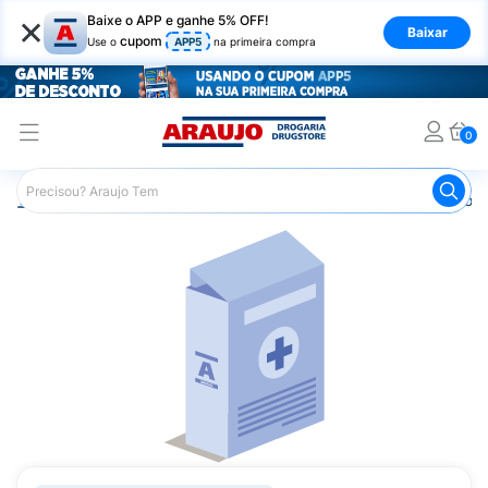
×
Baixe o APP e ganhe 5% OFF!
Baixar
cupom
Use o
APP5
na primeira compra
0
Araujo
Medicamentos
Remédios para Dor
Remédio p