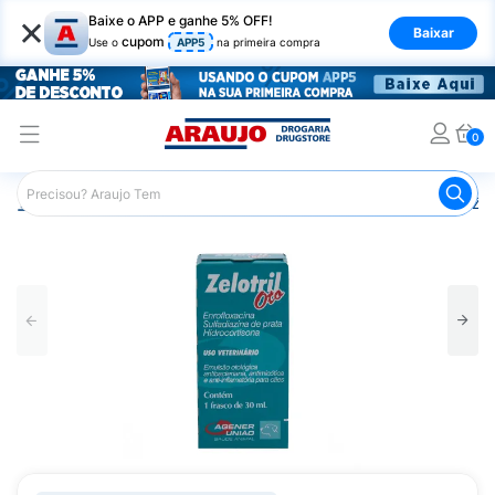
×
Baixe o APP e ganhe 5% OFF!
Baixar
cupom
Use o
APP5
na primeira compra
0
Araujo
Pet Shop
Cachorros
Antibiótico Canino
Zel