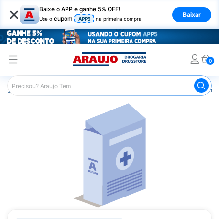
×
Baixe o APP e ganhe 5% OFF!
Baixar
cupom
Use o
APP5
na primeira compra
0
Araujo
Medicamentos
Remédios Cardiológicos
Reméd