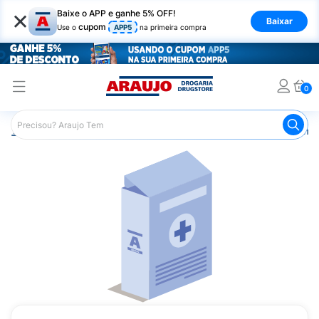
×
Baixe o APP e ganhe 5% OFF!
Baixar
cupom
Use o
APP5
na primeira compra
0
Araujo
Medicamentos
Remédios Cardiológicos
Reméd