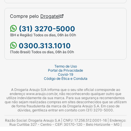
Compre pelo
Drogatel
(31) 3270-5000
(BH e Região) Todos os dias, 06h às 00h
0300.313.1010
(Todo Brasil) Todos os dias, 06h às 00h
Termo de Uso
Portal da Privacidade
Covid-19
Código de Ética e Conduta
A Drogaria Araujo S/A informa que o seu site oficial corresponde ao
endereço www.araujo.com.br, não reconhecendo qualquer outro que
utilize indevidamente da sua marca. Para sua segurança recomendamos
que não sejam realizadas compras em sites desconhecidos que se utilizem
de forma fraudulenta da marca da Drogaria Araujo S.A. Em caso de
dúvidas, gentileza entrar em contato com (31) 3270-5000.
Razão Social: Drogaria Araujo S.A | CNPJ: 17.256.512.0001-16 | Endereço:
Rua Curitiba 327 - Centro - CEP: 30170-120 - Belo Horizonte - MG |
Telefones: 0300.313.1010 e (31) 3270-5000 Horário de funcionamento -