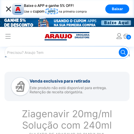
×
Baixe o APP e ganhe 5% OFF!
Baixar
cupom
Use o
APP5
na primeira compra
0
Araujo
Medicamentos
Medicamentos Especiais
Infec
Venda exclusiva para retirada
Este produto não está disponível para entrega.
Retenção de receita obrigatória.
Ziagenavir 20mg/ml
Solução com 240ml