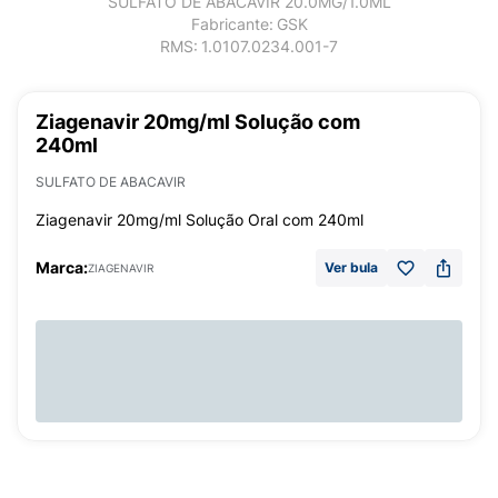
SULFATO DE ABACAVIR 20.0MG/1.0ML
Fabricante:
GSK
RMS:
1.0107.0234.001-7
Ziagenavir 20mg/ml Solução com
240ml
SULFATO DE ABACAVIR
Ziagenavir 20mg/ml Solução Oral com 240ml
Marca:
Ver bula
ZIAGENAVIR