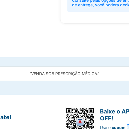
Consulte pelas opções de ent
de entrega, você poderá deci
"VENDA SOB PRESCRIÇÃO MÉDICA."
Baixe o A
atel
OFF!
Use o
cupom