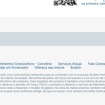
na primeira co
dimentos Corporativos - Convênio
Serviços Araujo
Fale Cono
Seja um fornecedor
Ofereça seu imóvel
Bulário
 você. Com uma história centenária que se confunde com a evolução de Belo Hori
s do interior do estado. Reconhecida pelos serviços inovadores e com um mix de 
trimônio dos mineiros. Essa trajetória de sucesso é também uma história de pion
 oferecer o plantão 24 horas (1933), a primeira a oferecer o serviço de telemarke
primeira rede a implantar o modelo drugstore. Na área de medicamentos, também nã
 novo para uma confiança antiga: de que na Araujo você sempre encontra medi