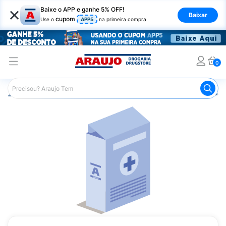
×
Baixe o APP e ganhe 5% OFF!
Baixar
cupom
Use o
APP5
na primeira compra
0
Araujo
Medicamentos
Remédio para o Estômago e Gastro