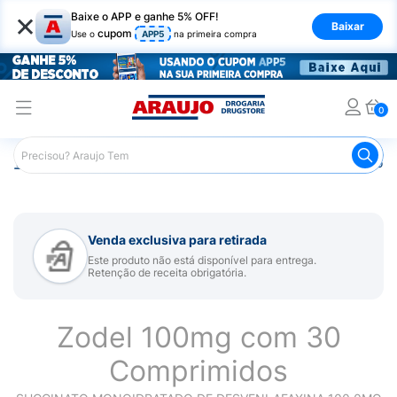
×
Baixe o APP e ganhe 5% OFF!
Baixar
cupom
Use o
APP5
na primeira compra
0
Araujo
Medicamentos
Remédio para Sistema Nervoso Ce
Venda exclusiva para retirada
Este produto não está disponível para entrega.
Retenção de receita obrigatória.
Zodel 100mg com 30
Comprimidos