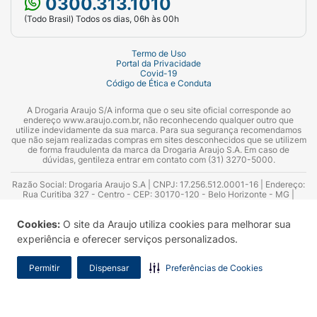
0300.313.1010
(Todo Brasil) Todos os dias, 06h às 00h
Termo de Uso
Portal da Privacidade
Covid-19
Código de Ética e Conduta
A Drogaria Araujo S/A informa que o seu site oficial corresponde ao
endereço www.araujo.com.br, não reconhecendo qualquer outro que
utilize indevidamente da sua marca. Para sua segurança recomendamos
que não sejam realizadas compras em sites desconhecidos que se utilizem
de forma fraudulenta da marca da Drogaria Araujo S.A. Em caso de
dúvidas, gentileza entrar em contato com (31) 3270-5000.
Razão Social: Drogaria Araujo S.A | CNPJ: 17.256.512.0001-16 | Endereço:
Rua Curitiba 327 - Centro - CEP: 30170-120 - Belo Horizonte - MG |
Telefones: 0300.313.1010 e (31) 3270-5000 Horário de funcionamento -
06:00h às 00:00h | Consultores técnicos responsáveis: Hairton Ayres
Cookies:
O site da Araujo utiliza cookies para melhorar sua
Azevedo Guimarães – CRF 10.965 | Yasmin Silva Alvarenga – CRF 52.584 -
Consultor substituto: Thiago Aguiar Pinheiro - CRF Nº 13.748. Alvará
experiência e oferecer serviços personalizados.
Sanitário: 2025020713 | Autorização de Funcionamento da Empresa (AFE):
7.16355-1
Permitir
Dispensar
Preferências de Cookies