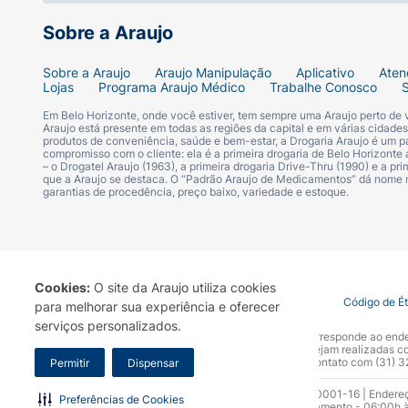
Pacientes que estão tomando outros
remé
Sobre a Araujo
(IMAO);
Sobre a Araujo
Araujo Manipulação
Aplicativo
Aten
Mulheres grávidas devem consultar seu m
Lojas
Programa Araujo Médico
Trabalhe Conosco
Em Belo Horizonte, onde você estiver, tem sempre uma Araujo perto de
Além dessas características particulares d
Araujo está presente em todas as regiões da capital e em várias cidade
produtos de conveniência, saúde e bem-estar, a Drogaria Araujo é um pa
medicamento:
compromisso com o cliente: ela é a primeira drogaria de Belo Horizonte a
– o Drogatel Araujo (1963), a primeira drogaria Drive-Thru (1990) e a 
que a Araujo se destaca. O “Padrão Araujo de Medicamentos” dá nome
garantias de procedência, preço baixo, variedade e estoque.
Informe sempre seu médico sobre todos 
podem aumentar o risco de síndrome serot
Para pacientes que fazem uso de
remédio
Cookies:
O site da Araujo utiliza cookies
Para pacientes que fazem tratamento par
Termo de Uso
Portal da Privacidade
Covid-19
Código de É
para melhorar sua experiência e oferecer
causar dilatação da pupila;
serviços personalizados.
A Drogaria Araujo S/A informa que o seu site oficial corresponde ao e
marca. Para sua segurança recomendamos que não sejam realizadas com
Araujo S.A. Em caso de dúvidas, gentileza entrar em contato com (31)
Permitir
Dispensar
Durante o tratamento com Zoloft 50mg, os p
tonturas ou perda de consciência.
Razão Social: Drogaria Araujo S.A | CNPJ: 17.256.512.0001-16 | Endere
Preferências de Cookies
0300.313.1010 e (31) 3270-5000 Horário de funcionamento - 06:00h à