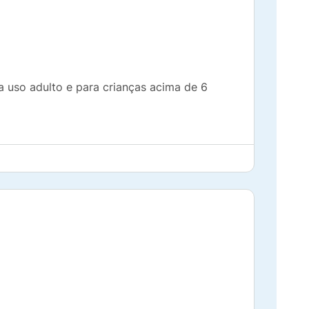
a uso adulto e para crianças acima de 6
 com ou sem história de mania;