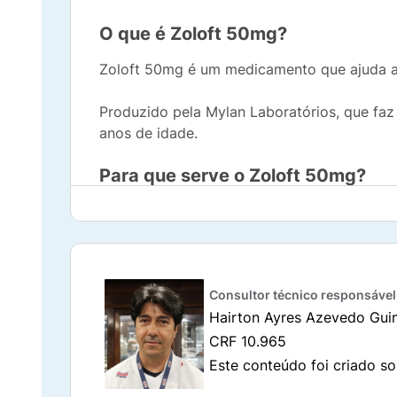
O que é Zoloft 50mg?
Zoloft 50mg é um medicamento que ajuda a
Produzido pela Mylan Laboratórios, que faz 
anos de idade.
Para que serve o Zoloft 50mg?
O medicamento é indicado para os seguinte
Sintomas de depressão, incluindo depres
Consultor técnico responsável
Transtorno do pânico;
Hairton Ayres Azevedo Gui
Transtorno do estresse pós-traumático;
CRF 10.965
Este conteúdo foi criado so
Transtorno obsessivo compulsivo (TOC);