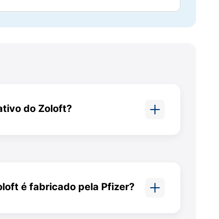
ão da serotonina (ISRS). Este medicamento
ativo do Zoloft?
ontribui para aliviar os sintomas
oloft é o cloridrato de
bricante e podem ser consultados na
bula
.
oft é fabricado pela Pfizer?
tre 0,01% e 0,1% dos pacientes). Separamos
ado pela Pfizer.