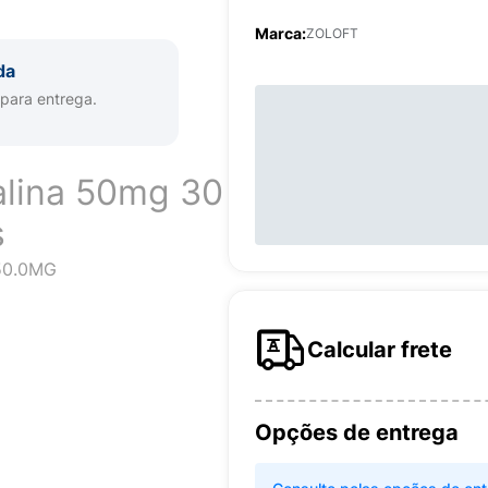
Marca:
ZOLOFT
da
 para entrega.
ralina 50mg 30
s
50.0MG
Calcular frete
Opções de entrega