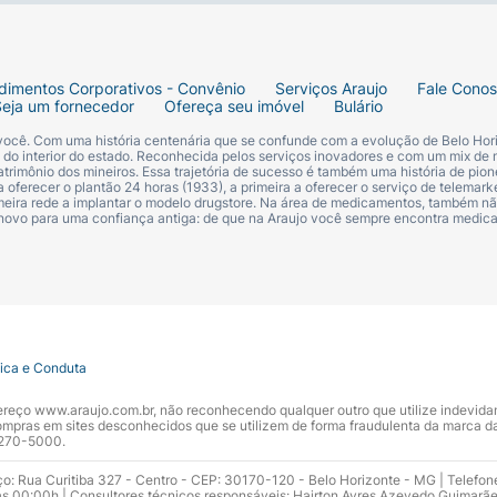
dios para depressão
, especialmente os antidepressivos 
dimentos Corporativos - Convênio
Serviços Araujo
Fale Cono
édico antes de usar o Zoloft 50mg.
Seja um fornecedor
Ofereça seu imóvel
Bulário
 você. Com uma história centenária que se confunde com a evolução de Belo Hori
e cada paciente, é importante tomar algumas precauções a
s do interior do estado. Reconhecida pelos serviços inovadores e com um mix de 
trimônio dos mineiros. Essa trajetória de sucesso é também uma história de pion
 oferecer o plantão 24 horas (1933), a primeira a oferecer o serviço de telemarke
primeira rede a implantar o modelo drugstore. Na área de medicamentos, também nã
 novo para uma confiança antiga: de que na Araujo você sempre encontra medi
os medicamentos que você toma, pois determinadas inte
oninérgica ou neuroléptica maligna;
 para diabetes
é importante monitorar os níveis de açúcar
a glaucoma é importante avaliar os benefícios de Zoloft 
tica e Conduta
ndereço www.araujo.com.br, não reconhecendo qualquer outro que utilize indevid
pras em sites desconhecidos que se utilizem de forma fraudulenta da marca d
 3270-5000.
acientes devem evitar dirigir veículos ou operar máquina
ço: Rua Curitiba 327 - Centro - CEP: 30170-120 - Belo Horizonte - MG | Telefon
s 00:00h | Consultores técnicos responsáveis: Hairton Ayres Azevedo Guimarã