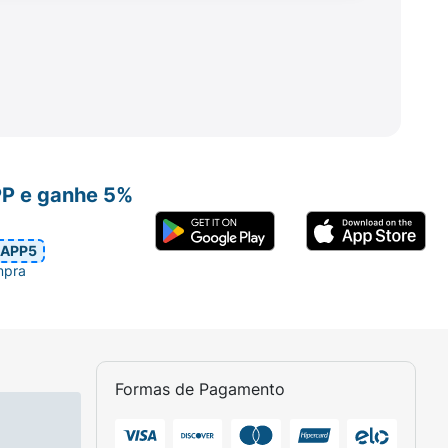
tes, sonolência, mal-estar, febre, cansaço
pilas, inchaço ao redor dos olhos,
PP e ganhe 5%
aves, desequilíbrios hormonais, distúrbios
APP5
mpra
entista ou farmacêutico.
Formas de Pagamento