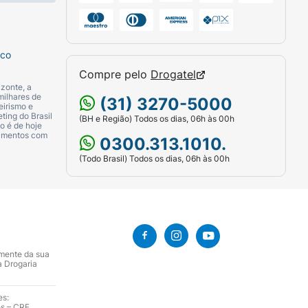
chamados inibidores da monoaminoxidase
sco
Compre pelo
Drogatel
zonte, a
ntes e durante o tratamento com o
milhares de
(31) 3270-5000
eirismo e
ting do Brasil
(BH e Região) Todos os dias, 06h às 00h
o é de hoje
camentos com
0300.313.1010.
rações medicamentosas com Zoloft 50mg
(Todo Brasil) Todos os dias, 06h às 00h
 no sangue ao usar Zolof 50mgt;
50mg juntamente com seu médico, pois pode
amente da sua
a Drogaria
s, pois o medicamento pode ocasionar
es:
es – CRF