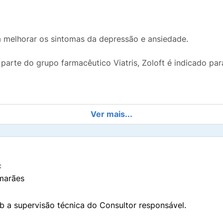
 melhorar os sintomas da depressão e ansiedade.
parte do grupo farmacêutico Viatris, Zoloft é indicado par
Ver mais...
s casos:
são acompanhada por sintomas de ansiedade, em pacientes
:
marães
b a supervisão técnica do Consultor responsável.