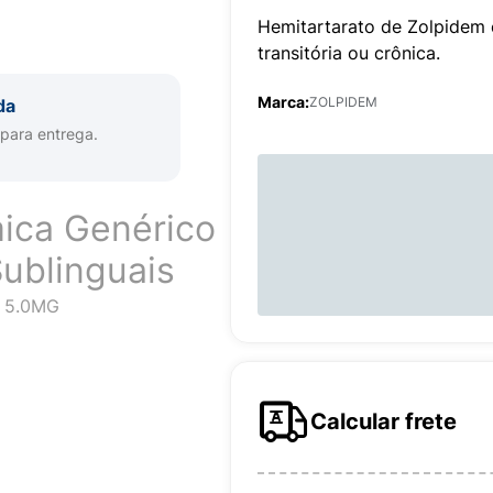
Hemitartarato de Zolpidem e
transitória ou crônica.
Marca:
ZOLPIDEM
da
 para entrega.
ica Genérico
ublinguais
 5.0MG
a
Calcular frete