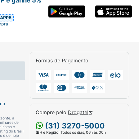
PP e ganhe 5%
APP5
mpra
Formas de Pagamento
sco
Compre pelo
Drogatel
zonte, a
milhares de
(31) 3270-5000
eirismo e
ting do Brasil
(BH e Região) Todos os dias, 06h às 00h
o é de hoje