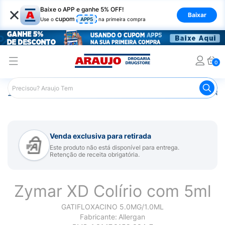
×
Baixe o APP e ganhe 5% OFF!
Baixar
cupom
Use o
APP5
na primeira compra
0
Araujo
Medicamentos
Saúde dos Olhos
Colírio para 
Venda exclusiva para retirada
Este produto não está disponível para entrega.
Retenção de receita obrigatória.
Zymar XD Colírio com 5ml
GATIFLOXACINO 5.0MG/1.0ML
Fabricante:
Allergan