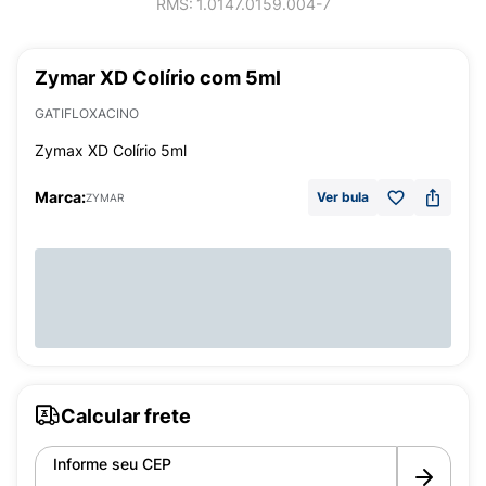
RMS:
1.0147.0159.004-7
Zymar XD Colírio com 5ml
GATIFLOXACINO
Zymax XD Colírio 5ml
Marca:
Ver bula
ZYMAR
Calcular frete
Informe seu CEP