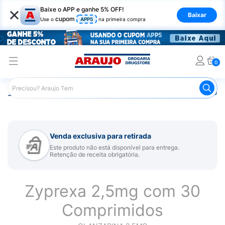
×
Baixe o APP e ganhe 5% OFF!
Baixar
cupom
Use o
APP5
na primeira compra
0
Araujo
Medicamentos
Remédio para Sistema Nervoso Ce
Venda exclusiva para retirada
Este produto não está disponível para entrega.
Retenção de receita obrigatória.
Zyprexa 2,5mg com 30
Comprimidos