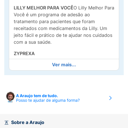
LILLY MELHOR PARA VOCÊ
O Lilly Melhor Para
Você é um programa de adesão ao
tratamento para pacientes que foram
receitados com medicamentos da Lilly. Um
jeito fácil e prático de te ajudar nos cuidados
com a sua saúde.
ZYPREXA
Ver mais...
Comprimidos revestidos 2,5 mg, 5mg e 10
mg.
Eli Lilly do Brasil Ltda.
ZYPREXA olanzapina
A Araujo tem de tudo.
Posso te ajudar de alguma forma?
APRESENTAÇÕES:
ZYPREXA 2,5 mg, 5 mg e
10 mg, comprimidos revestidos, apresentado
em caixas com 30 comprimidos.
Sobre a Araujo