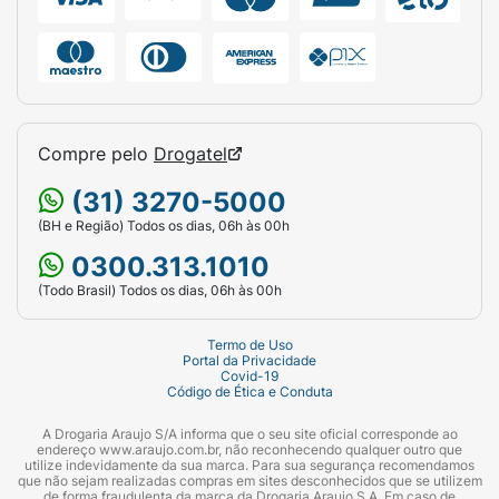
dos episódios de mania, mistos ou
depressivos, no transtorno bipolar.
COMO ESTE MEDICAMENTO FUNCIONA?
ZYPREXA é um medicamento classificado
como antipsicótico e que age no Sistema
Compre pelo
Drogatel
Nervoso Central, ocasionando a melhora dos
sintomas em pacientes com esquizofrenia e
(31) 3270-5000
outros transtornos mentais (psicoses), e dos
(BH e Região) Todos os dias, 06h às 00h
episódios maníacos (euforia) e mistos do
0300.313.1010
transtorno afetivo bipolar. Além disso, nos
(Todo Brasil) Todos os dias, 06h às 00h
pacientes com transtorno afetivo bipolar,
previne novas fases de mania e depressão. O
Termo de Uso
mecanismo de ação de ZYPREXA no
Portal da Privacidade
tratamento da esquizofrenia, e no tratamento
Covid-19
Código de Ética e Conduta
de episódios de mania aguda ou mistos, do
transtorno bipolar é desconhecido. Quando
A Drogaria Araujo S/A informa que o seu site oficial corresponde ao
endereço www.araujo.com.br, não reconhecendo qualquer outro que
ZYPREXA é utilizado por via oral (pela boca),
utilize indevidamente da sua marca. Para sua segurança recomendamos
que não sejam realizadas compras em sites desconhecidos que se utilizem
em doses diárias entre 5 e 20 mg, para o
de forma fraudulenta da marca da Drogaria Araujo S.A. Em caso de