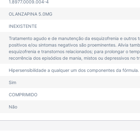
1.8977.0009.004-4
ão com lítio ou valproato, para o tratamento de episódio
sintomas psicóticos e, com ou sem ciclagem rápida. ZYPRE
OLANZAPINA 5.0MG
cia dos episódios de mania, mistos ou depressivos, no trans
INEXISTENTE
YPREXA é um medicamento classificado como antipsicótico
Tratamento agudo e de manutenção da esquizofrenia e outros t
entes com esquizofrenia e outros transtornos mentais (ps
positivos e/ou sintomas negativos são proeminentes. Alivia tam
m disso, nos pacientes com transtorno afetivo bipolar, pre
esquizofrenia e transtornos relacionados; para prolongar o temp
o da esquizofrenia, e no tratamento de episódios de mani
recorrência dos episódios de mania, mistos ou depressivos no tr
or via oral (pela boca), em doses diárias entre 5 e 20 mg
Hipersensibilidade a qualquer um dos componentes da fórmula.
 diárias de pelo menos 15 mg para o tratamento de mania 
 podem verificar uma melhora inicial nos sintomas gerais 
Sim
COMPRIMIDO
MENTO?
ZYPREXA não deve ser usado por pacientes alérgic
Não
to.
MEDICAMENTO?Advertências e precauções:
O desenvolvi
e potencialmente fatais, foi associado com ZYPREXA. Port