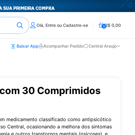
Olá, Entre ou Cadastre-se
R$ 0,00
0
Baixar App
Acompanhar Pedido
Central Araujo
 com 30 Comprimidos
m medicamento classificado como antipsicótico
so Central, ocasionando a melhora dos sintomas
nia e outros transtornos mentais (psicoses), e