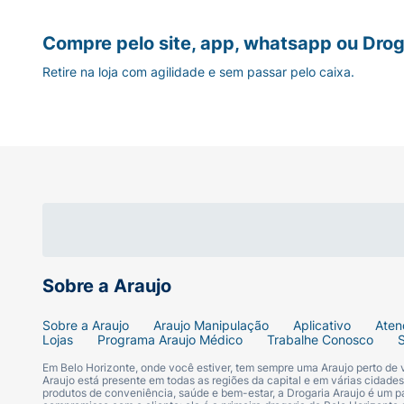
sintomas associados a essa síndrome exig
de discinesia tardia (movimentos repetitivo
Compre pelo site, app, whatsapp ou Drog
considerar o ajuste da dose ou a interrup
sistêmicos) tem sido relatada com a exposi
Retire na loja com agilidade e sem passar pelo caixa.
cutânea [por exemplo, rash cutâneo ou derm
eosinófilos (um tipo de célula branca do sa
sistêmicas, tais como hepatite (inflamação 
do miocárdio (músculo do coração)] e peric
descontinuar o tratamento com ZYPREXA. ZY
(sincronização anormal da atividade elétri
desvio dos olhos e tremores, alterações do
convulsão, direta ou indiretamente; aumento
ângulo estreito (doença caracterizada por 
relacionadas; alterações na contagem de cé
Sobre a Araujo
medula óssea causada por doença concomita
Sobre a Araujo
Araujo Manipulação
Aplicativo
Aten
sintomas de insuficiência hepática ou outr
Lojas
Programa Araujo Médico
Trabalhe Conosco
medicamentos que são tóxicos ao fígado. 
Em Belo Horizonte, onde você estiver, tem sempre uma Araujo perto de
ZYPREXA, recomenda-se o acompanhamento 
Araujo está presente em todas as regiões da capital e em várias cidade
observadas alterações indesejáveis dos lipí
produtos de conveniência, saúde e bem-estar, a Drogaria Araujo é um pa