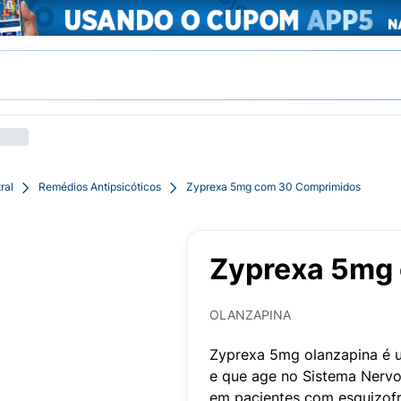
ral
Remédios Antipsicóticos
Zyprexa 5mg com 30 Comprimidos
Zyprexa 5mg
OLANZAPINA
Zyprexa 5mg olanzapina é u
e que age no Sistema Nervo
em pacientes com esquizofre