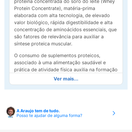
proteína concentrada do soro do leite (Whey
Protein Concentrate), matéria-prima
elaborada com alta tecnologia, de elevado
valor biológico, rápida digestibilidade e alta
concentração de aminoácidos essenciais, que
são fatores de relevância para auxiliar a
síntese proteica muscular.
O consumo de suplementos proteicos,
associado à uma alimentação saudável e
prática de atividade física auxilia na formação
de músculos e ossos.
Ver mais...
100% WHEY fornece 21g de proteína, 4.814
mg de BCAAs e 10g de aminoácidos
essenciais em 30g de produto. Ainda, é uma
proteína zero glúten, como toda proteína
A Araujo tem de tudo.
Posso te ajudar de alguma forma?
concentrada do soro do leite.
Benefícios: