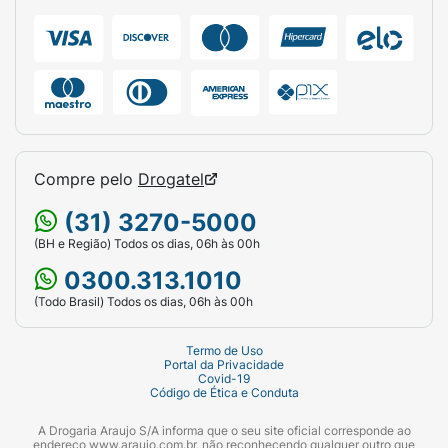
SOJA. PODE CONTER OVO.
LACTOSE:
Contém.
Indicado para pessoas de 9 a 18 anos e
maiores de 19 anos.
Sugestão de uso:
Utilize de uma a duas
Compre pelo
Drogatel
porções ao dia, ou conforme orientação
profissional.
(31) 3270-5000
Advertências:
(BH e Região) Todos os dias, 06h às 00h
0300.313.1010
“ESTE PRODUTO NÃO É UM MEDICAMENTO”.
(Todo Brasil) Todos os dias, 06h às 00h
“NÃO EXCEDER A RECOMENDAÇÃO DIÁRIA
DE CONSUMO INDICADA NA
Termo de Uso
Portal da Privacidade
Covid-19
EMBALAGEM”.
Código de Ética e Conduta
“MANTENHA FORA DO ALCANCE DE
A Drogaria Araujo S/A informa que o seu site oficial corresponde ao
endereço www.araujo.com.br, não reconhecendo qualquer outro que