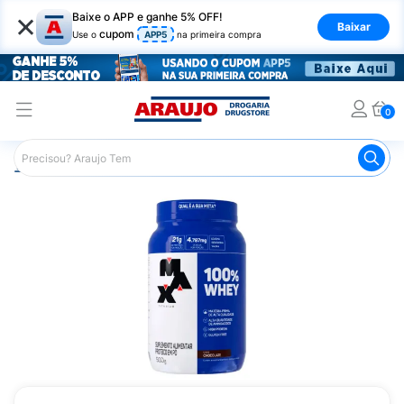
×
Baixe o APP e ganhe 5% OFF!
Baixar
cupom
Use o
APP5
na primeira compra
0
Araujo
Nutrição Saudável
Suplementos Esportivos
W