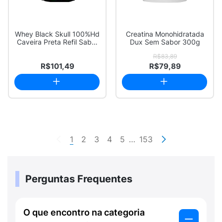
Whey Black Skull 100%Hd
Creatina Monohidratada
Caveira Preta Refil Sabor
Dux Sem Sabor 300g
Baunilh...
R$83,89
R$101,49
R$79,89
1
2
3
4
5
…
153
Perguntas Frequentes
O que encontro na categoria