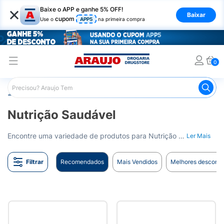
×
Baixe o APP e ganhe 5% OFF!
Baixar
cupom
Use o
APP5
na primeira compra
0
Araujo
Nutrição Saudável
Nutrição Saudável
Encontre uma variedade de produtos para Nutrição Saudável na Drogaria Araujo. Oferecemos itens de alta qualidade para a sua dieta e estilo de vida saudável. Entrega para todo o Brasil.
Ler Mais
Filtrar
Recomendados
Mais Vendidos
Melhores desconto