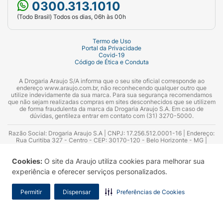
0300.313.1010
(Todo Brasil) Todos os dias, 06h às 00h
Termo de Uso
Portal da Privacidade
Covid-19
Código de Ética e Conduta
A Drogaria Araujo S/A informa que o seu site oficial corresponde ao
endereço www.araujo.com.br, não reconhecendo qualquer outro que
utilize indevidamente da sua marca. Para sua segurança recomendamos
que não sejam realizadas compras em sites desconhecidos que se utilizem
de forma fraudulenta da marca da Drogaria Araujo S.A. Em caso de
dúvidas, gentileza entrar em contato com (31) 3270-5000.
Razão Social: Drogaria Araujo S.A | CNPJ: 17.256.512.0001-16 | Endereço:
Rua Curitiba 327 - Centro - CEP: 30170-120 - Belo Horizonte - MG |
Telefones: 0300.313.1010 e (31) 3270-5000 Horário de funcionamento -
06:00h às 00:00h | Consultores técnicos responsáveis: Hairton Ayres
Cookies:
O site da Araujo utiliza cookies para melhorar sua
Azevedo Guimarães – CRF 10.965 | Yasmin Silva Alvarenga – CRF 52.584 -
Consultor substituto: Thiago Aguiar Pinheiro - CRF Nº 13.748. Alvará
experiência e oferecer serviços personalizados.
Sanitário: 2025020713 | Autorização de Funcionamento da Empresa (AFE):
7.16355-1
Permitir
Dispensar
Preferências de Cookies