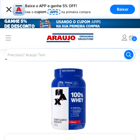
×
Baixe o APP e ganhe 5% OFF!
Baixar
cupom
Use o
APP5
na primeira compra
0
Araujo
Nutrição Saudável
Suplementos Esportivos
W