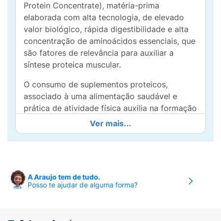
Protein Concentrate), matéria-prima
elaborada com alta tecnologia, de elevado
valor biológico, rápida digestibilidade e alta
concentração de aminoácidos essenciais, que
são fatores de relevância para auxiliar a
síntese proteica muscular.
O consumo de suplementos proteicos,
associado à uma alimentação saudável e
prática de atividade física auxilia na formação
de músculos e ossos.
Ver mais...
100% WHEY fornece 21g de proteína, 4.814
mg de BCAAs e 10g de aminoácidos
essenciais em 30g de produto. Ainda, é uma
proteína zero glúten, como toda proteína
A Araujo tem de tudo.
Posso te ajudar de alguma forma?
concentrada do soro do leite.
Benefícios: