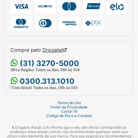
variar em função da densidade e outras
características do produto.
Alérgicos:
CONTÉM DERIVADOS DE LEITE E
SOJA. PODE CONTER OVO.
LACTOSE:
Contém.
Compre pelo
Drogatel
Indicado para pessoas de 9 a 18 anos e
(31) 3270-5000
maiores de 19 anos.
(BH e Região) Todos os dias, 06h às 00h
Sugestão de uso:
Utilize de uma a duas
0300.313.1010
porções ao dia, ou conforme orientação
(Todo Brasil) Todos os dias, 06h às 00h
profissional.
Advertências:
Termo de Uso
Portal da Privacidade
Covid-19
“ESTE PRODUTO NÃO É UM MEDICAMENTO”.
Código de Ética e Conduta
“NÃO EXCEDER A RECOMENDAÇÃO DIÁRIA
A Drogaria Araujo S/A informa que o seu site oficial corresponde ao
endereço www.araujo.com.br, não reconhecendo qualquer outro que
DE CONSUMO INDICADA NA EMBALAGEM”.
utilize indevidamente da sua marca. Para sua segurança recomendamos