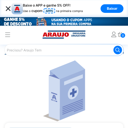
×
Baixe o APP e ganhe 5% OFF!
Baixar
cupom
Use o
APP5
na primeira compra
0
Araujo
Medicamentos
Remédios Cardiológicos
Reméd