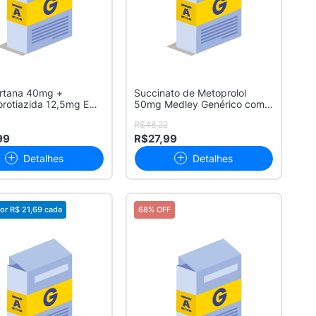
rtana 40mg +
Succinato de Metoprolol
orotiazida 12,5mg EMS
50mg Medley Genérico com
 ...
30 Compr...
R$48,22
99
R$27,99
Detalhes
Detalhes
or
R$ 21,69
cada
68% OFF