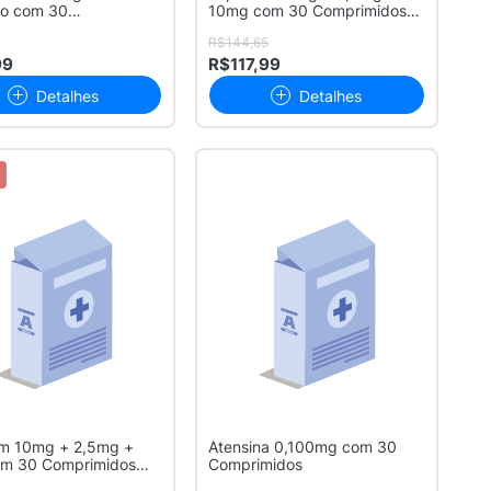
co com 30
10mg com 30 Comprimidos
idos Reve...
Revestidos
R$144,65
99
R$117,99
Detalhes
Detalhes
am 10mg + 2,5mg +
Atensina 0,100mg com 30
m 30 Comprimidos
Comprimidos
dos