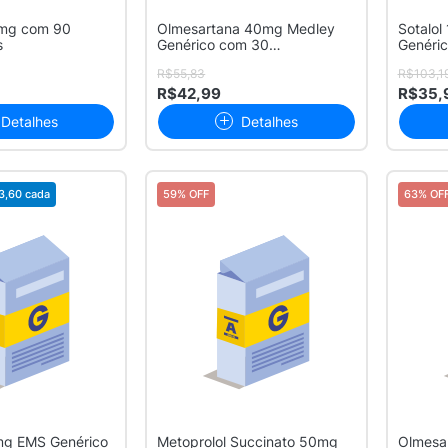
5mg com 90
Olmesartana 40mg Medley
Sotalo
s
Genérico com 30
Genéri
Comprimidos Reves...
Compri
R$55,83
R$103,1
R$42,99
R$35,
Detalhes
Detalhes
3,60
cada
59% OFF
63% OF
0mg EMS Genérico
Metoprolol Succinato 50mg
Olmesar