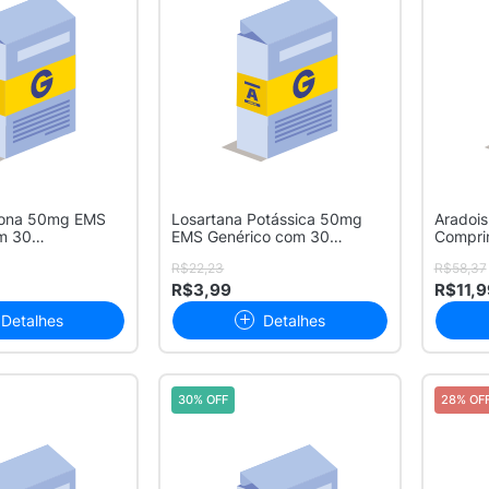
tona 50mg EMS
Losartana Potássica 50mg
Aradoi
m 30
EMS Genérico com 30
Compri
s
Comprimidos
R$22,23
R$58,37
R$3,99
R$11,9
Detalhes
Detalhes
30% OFF
28% OF