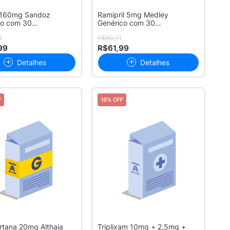
l 160mg Sandoz
Ramipril 5mg Medley
co com 30
Genérico com 30
midos
Comprimidos
9
R$80,71
99
R$61,99
Detalhes
Detalhes
F
18% OFF
tana 20mg Althaia
Triplixam 10mg + 2,5mg +