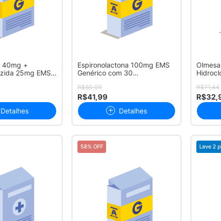
a 40mg +
Espironolactona 100mg EMS
Olmesa
iazida 25mg EMS
Genérico com 30
Hidrocl
..
Comprimidos
Genérico
R$50,09
R$71,44
R$41,99
R$32,
Detalhes
Detalhes
58% OFF
Leve 2 p