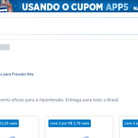
o para Pressão Alta
nto eficaz para a hipertensão. Entrega para todo o Brasil.
13,29
cada
Leve 3 por
R$ 2,79
cada
Leve 3 p