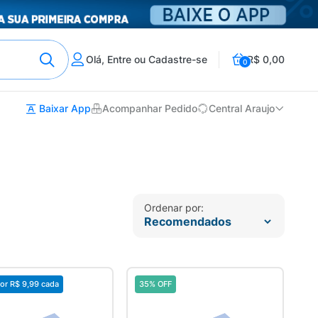
Olá, Entre ou Cadastre-se
R$ 0,00
0
Baixar App
Acompanhar Pedido
Central Araujo
Ordenar por:
or
R$ 9,99
cada
35% OFF