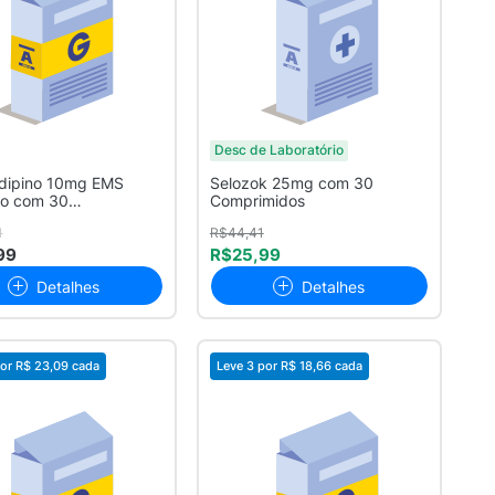
Desc de Laboratório
idipino 10mg EMS
Selozok 25mg com 30
co com 30
Comprimidos
midos
1
R$44,41
99
R$25,99
Detalhes
Detalhes
or
R$ 23,09
cada
Leve 3 por
R$ 18,66
cada