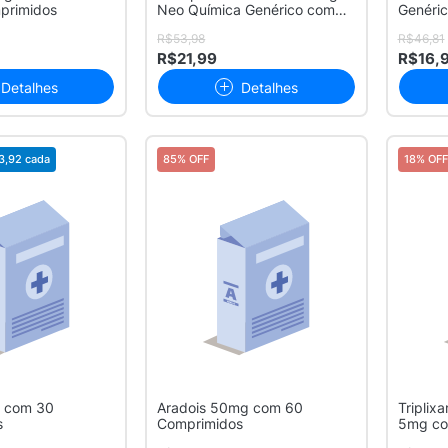
primidos
Neo Química Genérico com
Genéri
30 Com...
Comprim
R$53,98
R$46,81
R$21,99
R$16,
Detalhes
Detalhes
3,92
cada
85% OFF
18% OFF
g com 30
Aradois 50mg com 60
Triplix
s
Comprimidos
5mg co
Revesti