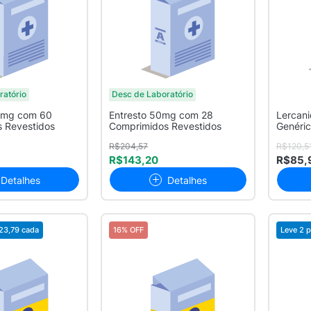
ratório
Desc de Laboratório
0mg com 60
Entresto 50mg com 28
Lercan
 Revestidos
Comprimidos Revestidos
Genéri
Compri
R$204,57
R$120,5
R$143,20
R$85,
Detalhes
Detalhes
23,79
cada
16% OFF
Leve 2 p