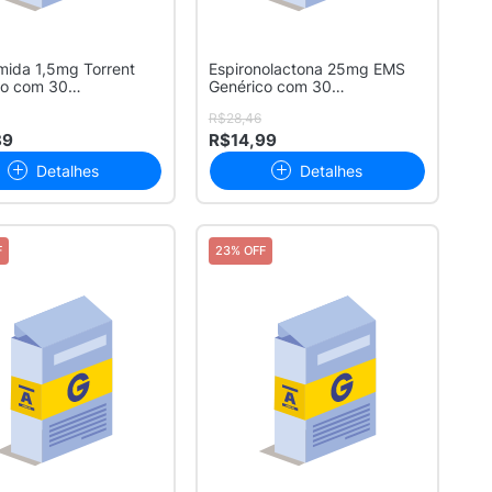
ida 1,5mg Torrent
Espironolactona 25mg EMS
co com 30
Genérico com 30
idos Reve...
Comprimidos
R$28,46
89
R$14,99
Detalhes
Detalhes
F
23% OFF