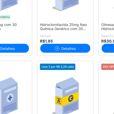
ratório
mg com 30
Hidroclorotiazida 25mg Neo
Olmesa
s
Química Genérico com 30
Hidrocl
Compri...
Genérico
R$4,48
R$62,72
R$1,85
R$30,
Detalhes
Detalhes
Leve 3 por
R$ 3,28
cada
59% OF