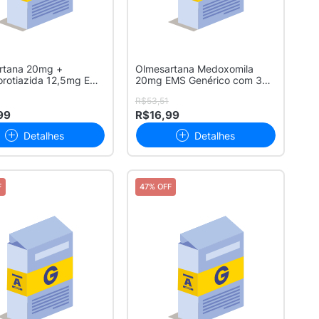
rtana 20mg +
Olmesartana Medoxomila
orotiazida 12,5mg EMS
20mg EMS Genérico com 30
 ...
Comprimid...
R$53,51
99
R$16,99
Detalhes
Detalhes
F
47% OFF