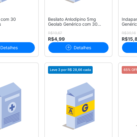
 com 30
Besilato Anlodipino 5mg
Indapam
s
Geolab Genérico com 30
Genéri
Comprimidos
Comprim
R$19,67
R$39,16
R$4,99
R$15,
Detalhes
Detalhes
Leve 3 por
R$ 28,66
cada
65% OF