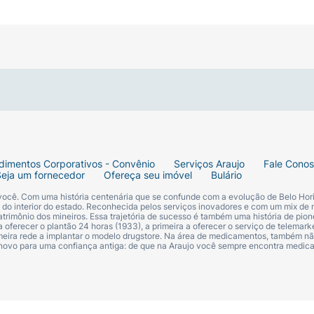
dimentos Corporativos - Convênio
Serviços Araujo
Fale Cono
Seja um fornecedor
Ofereça seu imóvel
Bulário
 você. Com uma história centenária que se confunde com a evolução de Belo Hori
s do interior do estado. Reconhecida pelos serviços inovadores e com um mix de 
trimônio dos mineiros. Essa trajetória de sucesso é também uma história de pion
 oferecer o plantão 24 horas (1933), a primeira a oferecer o serviço de telemarke
primeira rede a implantar o modelo drugstore. Na área de medicamentos, também nã
 novo para uma confiança antiga: de que na Araujo você sempre encontra medi