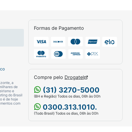
Formas de Pagamento
sco
Compre pelo
Drogatel
zonte, a
milhares de
(31) 3270-5000
eirismo e
ting do Brasil
(BH e Região) Todos os dias, 06h às 00h
o é de hoje
camentos com
0300.313.1010.
(Todo Brasil) Todos os dias, 06h às 00h