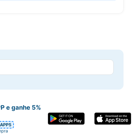
PP e ganhe 5%
APP5
mpra