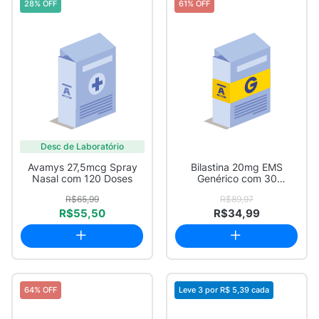
28% OFF
61% OFF
Desc de Laboratório
Avamys 27,5mcg Spray
Bilastina 20mg EMS
Nasal com 120 Doses
Genérico com 30
Comprimidos
R$65,99
R$89,97
R$55,50
R$34,99
64% OFF
Leve 3 por
R$ 5,39
cada