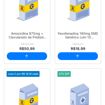
Amoxicilina 875mg +
Fexofenadina 180mg EMS
Clavulanato de Potássio
Genérico com 10
125mg Ranbaxy...
Comprimidos Revest...
R$100,58
R$83,61
R$50,99
R$18,99
Leve 2 por
R$ 18,19
cada
37% OFF