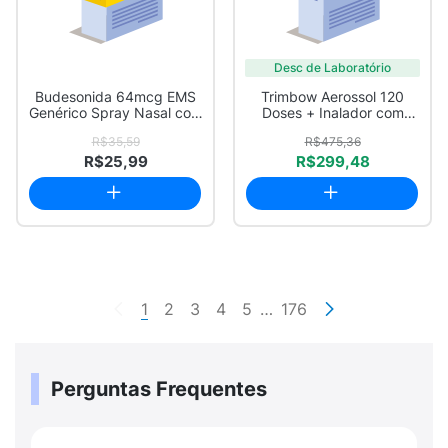
Desc de Laboratório
Budesonida 64mcg EMS
Trimbow Aerossol 120
Genérico Spray Nasal com
Doses + Inalador com
120 Doses
Contador de Dose
R$35,59
R$475,36
R$25,99
R$299,48
1
2
3
4
5
…
176
Perguntas Frequentes