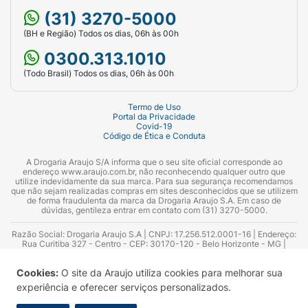
(31) 3270-5000
(BH e Região) Todos os dias, 06h às 00h
0300.313.1010
(Todo Brasil) Todos os dias, 06h às 00h
Termo de Uso
Portal da Privacidade
Covid-19
Código de Ética e Conduta
A Drogaria Araujo S/A informa que o seu site oficial corresponde ao
endereço www.araujo.com.br, não reconhecendo qualquer outro que
utilize indevidamente da sua marca. Para sua segurança recomendamos
que não sejam realizadas compras em sites desconhecidos que se utilizem
de forma fraudulenta da marca da Drogaria Araujo S.A. Em caso de
dúvidas, gentileza entrar em contato com (31) 3270-5000.
Razão Social: Drogaria Araujo S.A | CNPJ: 17.256.512.0001-16 | Endereço:
Rua Curitiba 327 - Centro - CEP: 30170-120 - Belo Horizonte - MG |
Telefones: 0300.313.1010 e (31) 3270-5000 Horário de funcionamento -
06:00h às 00:00h | Consultores técnicos responsáveis: Hairton Ayres
Cookies:
O site da Araujo utiliza cookies para melhorar sua
Azevedo Guimarães – CRF 10.965 | Yasmin Silva Alvarenga – CRF 52.584 -
Consultor substituto: Thiago Aguiar Pinheiro - CRF Nº 13.748. Alvará
experiência e oferecer serviços personalizados.
Sanitário: 2025020713 | Autorização de Funcionamento da Empresa (AFE):
7.16355-1