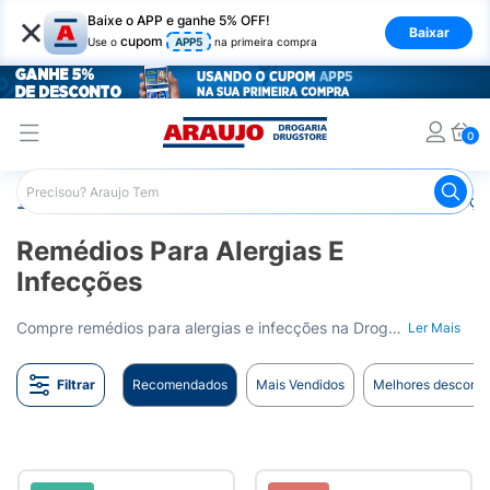
×
Baixe o APP e ganhe 5% OFF!
Baixar
cupom
Use o
APP5
na primeira compra
0
Araujo
Medicamentos
Remédios para Alergias e Infecçõ
Remédios Para Alergias E
Infecções
Compre remédios para alergias e infecções na Drogaria Araujo. Diversas opções para tratamento. Entrega para todo o Brasil.
Ler Mais
Filtrar
Recomendados
Mais Vendidos
Melhores desconto