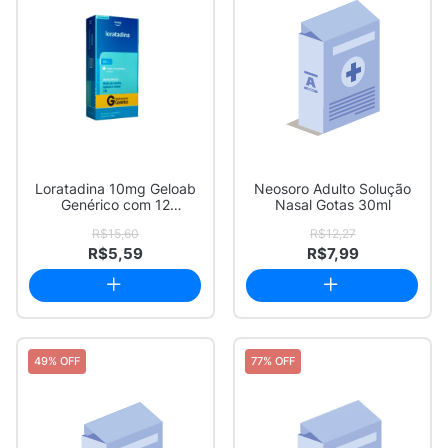
Loratadina 10mg Geloab
Neosoro Adulto Solução
Genérico com 12
Nasal Gotas 30ml
Comprimidos
R$15,60
R$12,27
R$5,59
R$7,99
49% OFF
77% OFF