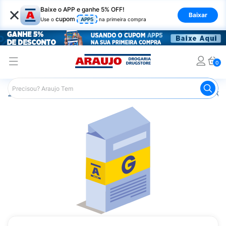
×
Baixe o APP e ganhe 5% OFF!
Baixar
cupom
Use o
APP5
na primeira compra
0
Araujo
Medicamentos
Remédios para Alergias e Infecçõ