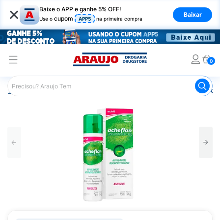
×
Baixe o APP e ganhe 5% OFF!
Baixar
cupom
Use o
APP5
na primeira compra
0
Araujo
Medicamentos
Remédios para Alergias e Infecçõ