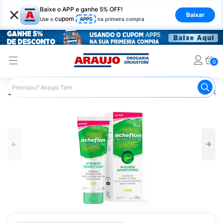
×
Baixe o APP e ganhe 5% OFF!
Baixar
cupom
Use o
APP5
na primeira compra
0
Araujo
Medicamentos
Remédios para Alergias e Infecçõ