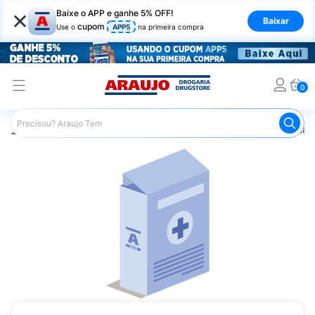
×
Baixe o APP e ganhe 5% OFF!
Baixar
cupom
Use o
APP5
na primeira compra
0
Araujo
Saúde e Bem Estar
Vitaminas e Minerais
Vitam