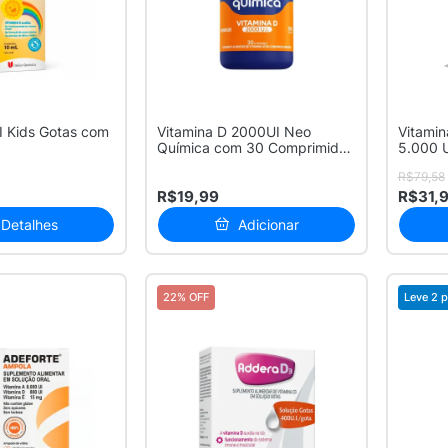
I Kids Gotas com
Vitamina D 2000UI Neo
Vitami
Química com 30 Comprimidos
5.000 U
Revestidos
Gelatin
R$79,58
R$19,99
R$31,
Detalhes
Adicionar
22% OFF
Leve 2 p