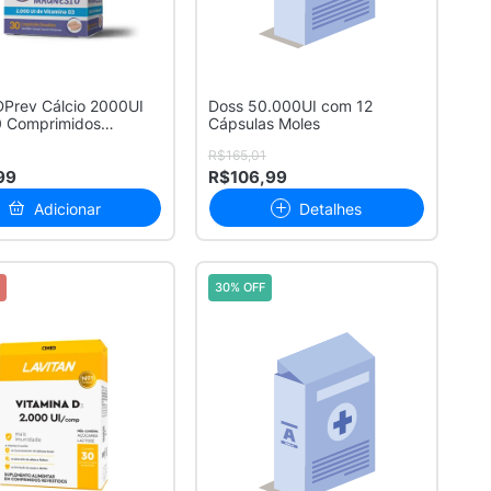
DPrev Cálcio 2000UI
Doss 50.000UI com 12
 Comprimidos
Cápsulas Moles
dos
R$165,01
99
R$106,99
Adicionar
Detalhes
30% OFF