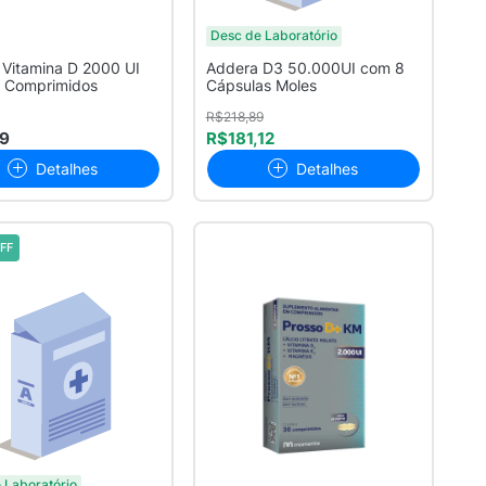
Desc de Laboratório
 Vitamina D 2000 UI
Addera D3 50.000UI com 8
 Comprimidos
Cápsulas Moles
R$218,89
99
R$181,12
Detalhes
Detalhes
FF
 Laboratório