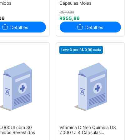
midos
Cápsulas Moles
R$79,83
99
R$55,89
Detalhes
Detalhes
Leve 3 por
R$ 9,99
cada
4.000UI com 30
Vitamina D Neo Química D3
midos Revestidos
7.000 UI 4 Cápsulas
Gelatinosas