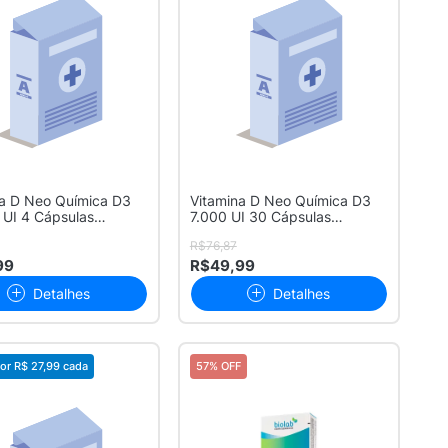
na D Neo Química D3
Vitamina D Neo Química D3
UI 4 Cápsulas
7.000 UI 30 Cápsulas
osas
Gelatinosas
R$76,87
99
R$49,99
Detalhes
Detalhes
or
R$ 27,99
cada
57% OFF