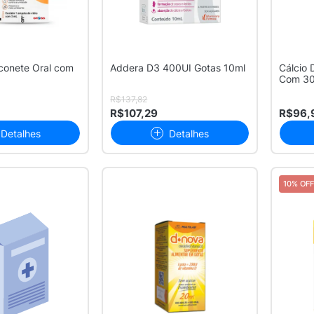
aconete Oral com
Addera D3 400UI Gotas 10ml
Cálcio 
Com 30
Revesti
R$137,82
R$107,29
R$96,
Detalhes
Detalhes
10% OFF