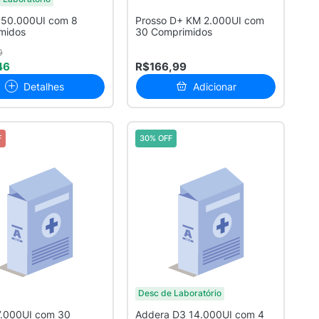
 50.000UI com 8
Prosso D+ KM 2.000UI com
midos
30 Comprimidos
0
46
R$166,99
Detalhes
Adicionar
F
30% OFF
Desc de Laboratório
7.000UI com 30
Addera D3 14.000UI com 4