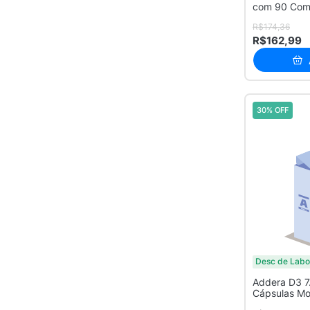
com 90 Com
Revestidos
R$174,36
R$162,99
30% OFF
Desc de Labo
Addera D3 7
Cápsulas Mo