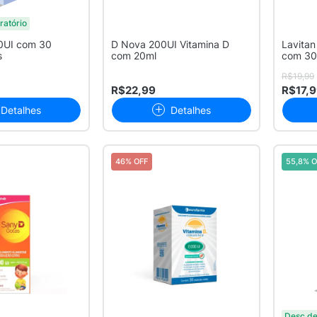
ratório
0UI com 30
D Nova 200UI Vitamina D
Lavitan
s
com 20ml
com 30
R$19,99
R$22,99
R$17,
Detalhes
Detalhes
46% OFF
55,8% O
Desc de