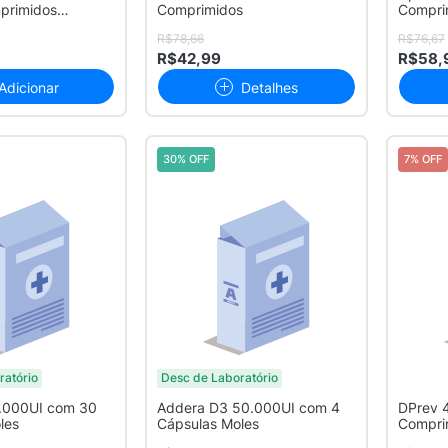
primidos
Comprimidos
Compri
R$78,66
R$76,67
R$42,99
R$58,
Adicionar
Detalhes
30% OFF
7% OFF
ratório
Desc de Laboratório
.000UI com 30
Addera D3 50.000UI com 4
DPrev 
les
Cápsulas Moles
Compri