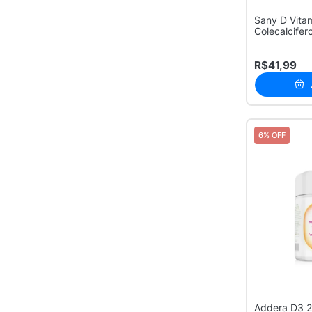
Sany D Vita
Colecalcifer
Verde Gotas 
R$41,99
6% OFF
Addera D3 2