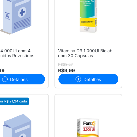
14.000UI com 4
Vitamina D3 1.000UI Biolab
midos Revestidos
com 30 Cápsulas
R$23,27
99
R$9,99
Detalhes
Detalhes
or
R$ 21,24
cada