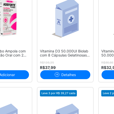
rbo Ampola com
Vitamina D3 50.000UI Biolab
Vitami
ção Oral com 2
com 8 Cápsulas Gelatinosas
50.000 
Mo...
Gelatin
R$136,35
R$86,66
R$37,99
R$32,
Adicionar
Detalhes
Leve 3 por
R$ 39,27
cada
Leve 2 p