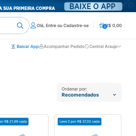
Olá, Entre ou Cadastre-se
R$ 0,00
0
Baixar App
Acompanhar Pedido
Central Araujo
Ordenar por:
or
R$ 21,99
cada
Leve 2 por
R$ 37,02
cada