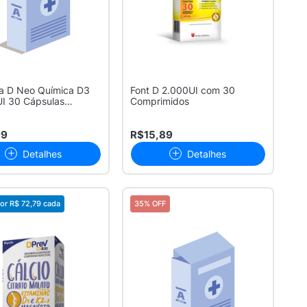
na D Neo Química D3
Font D 2.000UI com 30
I 30 Cápsulas
Comprimidos
osas
99
R$15,89
Detalhes
Detalhes
or
R$ 72,79
cada
35% OFF