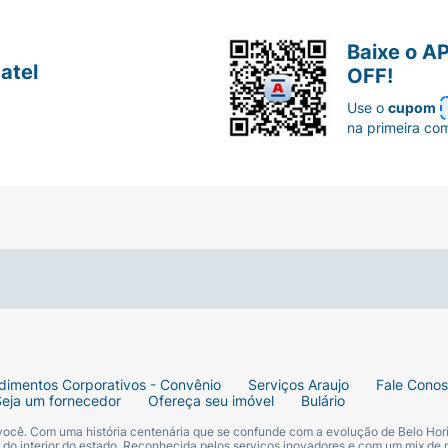
Baixe o A
atel
OFF!
Use o
cupom
na primeira co
dimentos Corporativos - Convênio
Serviços Araujo
Fale Cono
Seja um fornecedor
Ofereça seu imóvel
Bulário
 você. Com uma história centenária que se confunde com a evolução de Belo Hori
s do interior do estado. Reconhecida pelos serviços inovadores e com um mix de 