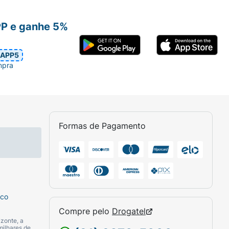
PP e ganhe 5%
APP5
mpra
Formas de Pagamento
sco
Compre pelo
Drogatel
zonte, a
milhares de