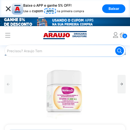
×
Baixe o APP e ganhe 5% OFF!
Baixar
cupom
Use o
APP5
na primeira compra
0
Araujo
Saúde e Bem Estar
Vitaminas e Minerais
Vitam