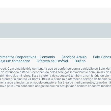
dimentos Corporativos - Convênio
Serviços Araujo
Fale Cono
Seja um fornecedor
Ofereça seu imóvel
Bulário
 você. Com uma história centenária que se confunde com a evolução de Belo Hori
s do interior do estado. Reconhecida pelos serviços inovadores e com um mix de 
trimônio dos mineiros. Essa trajetória de sucesso é também uma história de pion
 oferecer o plantão 24 horas (1933), a primeira a oferecer o serviço de telemarke
primeira rede a implantar o modelo drugstore. Na área de medicamentos, também nã
 novo para uma confiança antiga: de que na Araujo você sempre encontra medi