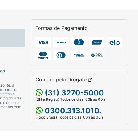
Formas de Pagamento
sco
Compre pelo
Drogatel
zonte, a
milhares de
(31) 3270-5000
eirismo e
ting do Brasil
(BH e Região) Todos os dias, 06h às 00h
o é de hoje
camentos com
0300.313.1010.
(Todo Brasil) Todos os dias, 06h às 00h