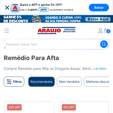
×
Baixe o APP e ganhe 5% OFF!
Baixar
cupom
Use o
APP5
na primeira compra
0
Araujo
Medicamentos
Remédio para Pele e Mucosa
Remédio Para Afta
Compre Remédio para Afta na Drogaria Araujo. Alívio para o desconforto bucal causado por aftas. Entrega para todo o Brasil.
Ler Mais
Filtrar
Recomendados
Mais Vendidos
Melhores desconto
33% OFF
31% OFF