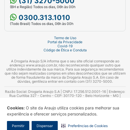
(31) 3270-5000
(BH e Região) Todos os dias, 06h às 00h
0300.313.1010
(Todo Brasil) Todos os dias, 06h às 00h
Termo de Uso
Portal da Privacidade
Covid-19
Código de Ética e Conduta
A Drogaria Araujo S/A informa que o seu site oficial corresponde ao
endereço www.araujo.com.br, não reconhecendo qualquer outro que
utilize indevidamente da sua marca. Para sua segurança recomendamos
que não sejam realizadas compras em sites desconhecidos que se utilizem
de forma fraudulenta da marca da Drogaria Araujo S.A. Em caso de
dúvidas, gentileza entrar em contato com (31) 3270-5000.
Razão Social: Drogaria Araujo S.A | CNPJ: 17.256.512.0001-16 | Endereço:
Rua Curitiba 327 - Centro - CEP: 30170-120 - Belo Horizonte - MG |
Telefones: 0300.313.1010 e (31) 3270-5000 Horário de funcionamento -
06:00h às 00:00h | Consultores técnicos responsáveis: Hairton Ayres
Cookies:
O site da Araujo utiliza cookies para melhorar sua
Azevedo Guimarães – CRF 10.965 | Yasmin Silva Alvarenga – CRF 52.584 -
Consultor substituto: Thiago Aguiar Pinheiro - CRF Nº 13.748. Alvará
experiência e oferecer serviços personalizados.
Sanitário: 2025020713 | Autorização de Funcionamento da Empresa (AFE):
7.16355-1
Permitir
Dispensar
Preferências de Cookies