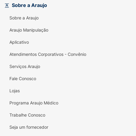
Sobre a Araujo
- Limpeza suave sem necessidade de esfregar
Sobre a Araujo
- Ilumina a pele para uma aparência mais
uniforme e radiante
Araujo Manipulação
- Textura leve, sem resíduos gordurosos
Aplicativo
- Sem perfume, ideal para pele sem viço e
Atendimentos Corporativos - Convênio
delicada
Serviços Araujo
Modo de usar:
Fale Conosco
Agite para misturar as duas fases. Com o
Lojas
auxílio de um algodão, aplique suavemente
sobre o rosto e os olhos fechados para
Programa Araujo Médico
remover a maquiagem e a máscara de cílios,
sem necessidade de enxágue.
Trabalhe Conosco
Ingredientes:
Seja um fornecedor