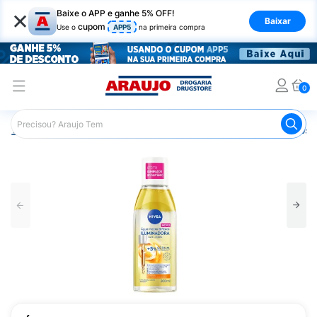
×
Baixe o APP e ganhe 5% OFF!
Baixar
cupom
Use o
APP5
na primeira compra
0
Araujo
Dermocosméticos
Dermocosméticos para o Rost