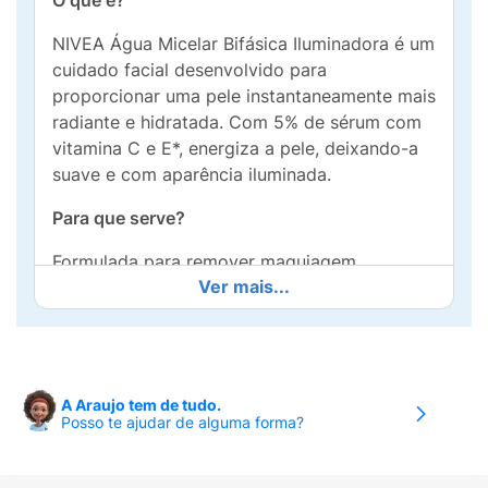
O que é?
NIVEA Água Micelar Bifásica Iluminadora é um
cuidado facial desenvolvido para
proporcionar uma pele instantaneamente mais
radiante e hidratada. Com 5% de sérum com
vitamina C e E*, energiza a pele, deixando-a
suave e com aparência iluminada.
Para que serve?
Formulada para remover maquiagem,
Ver mais...
inclusive à prova d’água, além de impurezas,
sujeira e filtros de FPS, garante limpeza eficaz
sem deixar resíduos gordurosos. Suave para a
pele, não precisa esfregar.
A Araujo tem de tudo.
Benefícios e diferenciais
Posso te ajudar de alguma forma?
- Remoção eficaz de maquiagem à prova
d’água e filtros de FPS