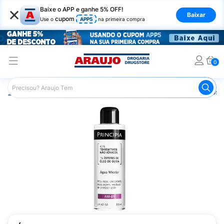
×
Baixe o APP e ganhe 5% OFF!
Baixar
cupom
Use o
APP5
na primeira compra
0
Araujo
Dermocosméticos
Dermocosméticos para o Rost