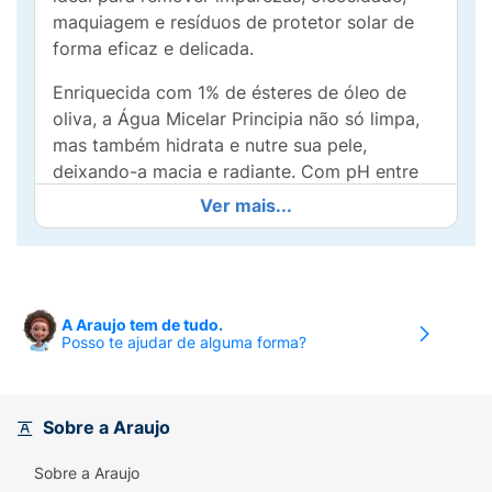
maquiagem e resíduos de protetor solar de
forma eficaz e delicada.
Enriquecida com 1% de ésteres de óleo de
oliva, a Água Micelar Principia não só limpa,
mas também hidrata e nutre sua pele,
deixando-a macia e radiante. Com pH entre
4,0 e 5,0, é perfeita para todos os tipos de
Ver mais...
pele, incluindo as mais sensíveis.
Adicione a Água Micelar à sua rotina de
cuidados e desfrute de uma pele fresca e
revitalizada todos os dias! Prática e fácil de
A Araujo tem de tudo.
Posso te ajudar de alguma forma?
usar, ela pode ser aplicada com um algodão,
sendo perfeita para o dia a dia ou como
parte da sua rotina de cuidados habituais.
Invista na saúde da sua pele com a Água
Sobre a Araujo
Micelar Principia!
Sobre a Araujo