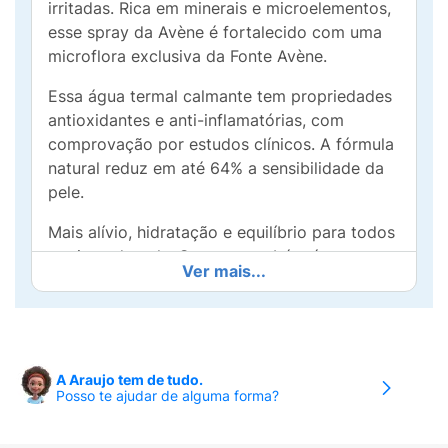
irritadas. Rica em minerais e microelementos,
esse spray da Avène é fortalecido com uma
microflora exclusiva da Fonte Avène.
Essa água termal calmante tem propriedades
antioxidantes e anti-inflamatórias, com
comprovação por estudos clínicos. A fórmula
natural reduz em até 64% a sensibilidade da
pele.
Mais alívio, hidratação e equilíbrio para todos
os tipos de pele. Seu uso também é
Ver mais...
recomendado após procedimentos, quando
houver exposição ao sol ou após barbear.
O spray pode ser usado após a limpeza,
ajudando a eliminar impurezas residuais. Caso
A Araujo tem de tudo.
seja aplicado antes dos cuidados com a pele,
Posso te ajudar de alguma forma?
o uso facilita a absorção dos outros produtos
da rotina de skincare.