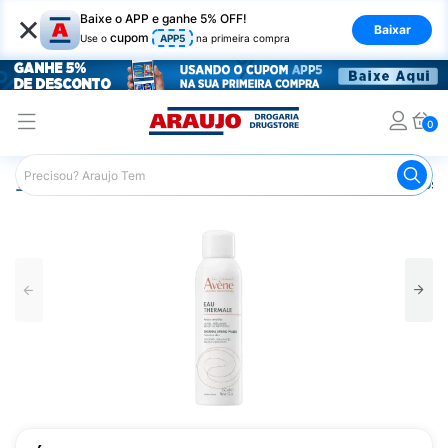
×
Baixe o APP e ganhe 5% OFF!
Baixar
cupom
Use o
APP5
na primeira compra
0
Araujo
Dermocosméticos
Dermocosméticos para o Rost