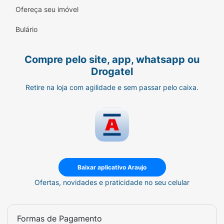
Ofereça seu imóvel
Borrife uma névoa fina na pele limpa. Aguarde
alguns segundos e, se necessário, seque com
Bulário
uma toalha. Use após a limpeza, antes do uso
do hidratante ou sempre que sentir
Compre pelo site, app, whatsapp ou
desconforto, vermelhidão ou ressecamento.
Drogatel
Dica de Especialista
Retire na loja com agilidade e sem passar pelo caixa.
Para garantir os benefícios, faça uma
compressa com o produto. Aplique na área
escolhida, borrife novamente e deixe agir por
10 minutos para acalmar e hidratar
profundamente a pele.
Baixar aplicativo Araujo
Ofertas, novidades e praticidade no seu celular
Formas de Pagamento